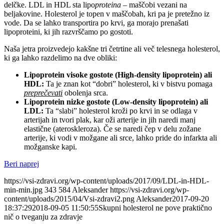
delčke. LDL in HDL sta lipo
proteina –
maščobi vezani na
beljakovine. Holesterol je topen v maščobah, kri pa je pretežno iz
vode. Da se lahko transportira po krvi, ga morajo prenašati
lipoproteini, ki jih razvrščamo po gostoti.
Naša jetra proizvedejo kakšne tri četrtine ali več telesnega holesterol,
ki ga lahko razdelimo na dve obliki:
Lipoprotein visoke gostote (High-density lipoprotein) ali
HDL:
Ta je znan kot “dobri” holesterol, ki v bistvu pomaga
preprečevati
obolenja srca.
Lipoprotein nizke gostote (Low-density lipoprotein) ali
LDL:
Ta “slabi” holesterol kroži po krvi in se odlaga v
arterijah in tvori plak, kar oži arterije in jih naredi manj
elastične (ateroskleroza). Če se naredi čep v delu zožane
arterije, ki vodi v možgane ali srce, lahko pride do infarkta ali
možganske kapi.
Beri naprej
https://vsi-zdravi.org/wp-content/uploads/2017/09/LDL-in-HDL-
min-min.jpg
343
584
Aleksander
https://vsi-zdravi.org/wp-
content/uploads/2015/04/Vsi-zdravi2.png
Aleksander
2017-09-20
18:37:29
2018-09-05 11:50:55
Skupni holesterol ne pove praktično
nič o tveganju za zdravje