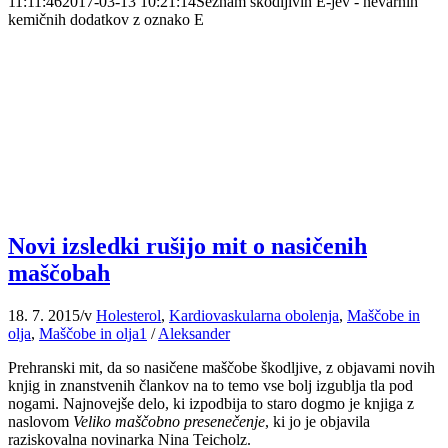
11:11:46
2017-03-13 10:21:14
Seznam škodljivih E-jev - nevarnih
kemičnih dodatkov z oznako E
Novi izsledki rušijo mit o nasičenih
maščobah
18. 7. 2015
/
v
Holesterol
,
Kardiovaskularna obolenja
,
Maščobe in
olja
,
Maščobe in olja1
/
Aleksander
Prehranski mit, da so nasičene maščobe škodljive, z objavami novih
knjig in znanstvenih člankov na to temo vse bolj izgublja tla pod
nogami. Najnovejše delo, ki izpodbija to staro dogmo je knjiga z
naslovom
Veliko maščobno presenečenje
, ki jo je objavila
raziskovalna novinarka Nina Teicholz.