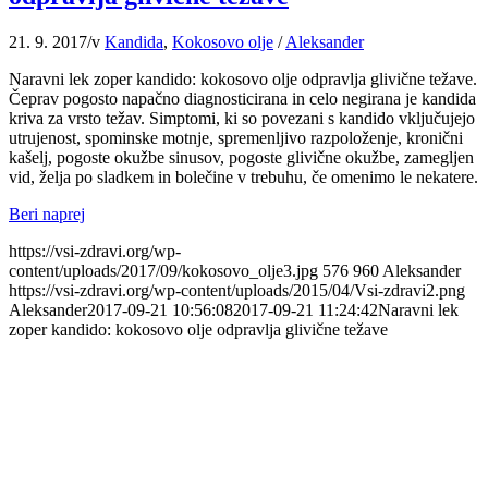
21. 9. 2017
/
v
Kandida
,
Kokosovo olje
/
Aleksander
Naravni lek zoper kandido: kokosovo olje odpravlja glivične težave.
Čeprav pogosto napačno diagnosticirana in celo negirana je kandida
kriva za vrsto težav. Simptomi, ki so povezani s kandido vključujejo
utrujenost, spominske motnje, spremenljivo razpoloženje, kronični
kašelj, pogoste okužbe sinusov, pogoste glivične okužbe, zamegljen
vid, želja po sladkem in bolečine v trebuhu, če omenimo le nekatere.
Beri naprej
https://vsi-zdravi.org/wp-
content/uploads/2017/09/kokosovo_olje3.jpg
576
960
Aleksander
https://vsi-zdravi.org/wp-content/uploads/2015/04/Vsi-zdravi2.png
Aleksander
2017-09-21 10:56:08
2017-09-21 11:24:42
Naravni lek
zoper kandido: kokosovo olje odpravlja glivične težave