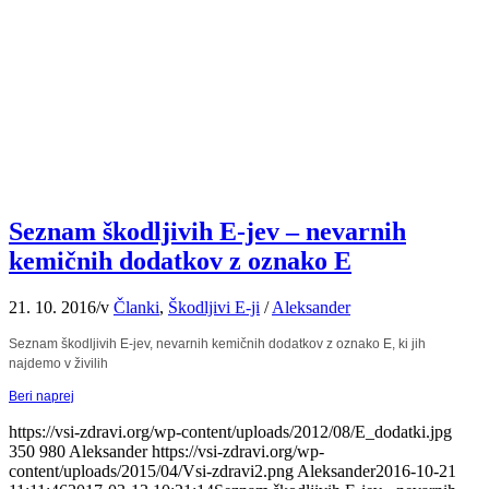
Seznam škodljivih E-jev – nevarnih
kemičnih dodatkov z oznako E
21. 10. 2016
/
v
Članki
,
Škodljivi E-ji
/
Aleksander
Seznam škodljivih E-jev, nevarnih kemičnih dodatkov z oznako E, ki jih
najdemo v živilih
Beri naprej
https://vsi-zdravi.org/wp-content/uploads/2012/08/E_dodatki.jpg
350
980
Aleksander
https://vsi-zdravi.org/wp-
content/uploads/2015/04/Vsi-zdravi2.png
Aleksander
2016-10-21