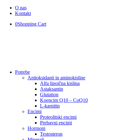
O nas
Kontakt
0
Shopping Cart
Potrebe
Antioksidanti in aminokisline
Alfa lipoična kislina
Astaksantin
Glutation
Koencim Q10 – CoQ10
L-karnitin
Encimi
Proteolitski encimi
Prebavni encimi
Hormoni
Testosteron
Minerali