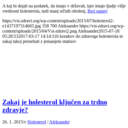
A kaj bi dejali na podatek, da imajo v državah, kjer imajo ljudje višje
vrednosti holesterola, tudi manj srčnih obolenj,
Beri naprej
https://vsi-zdravi.org/wp-content/uploads/2015/07/holesterol2-
e1437197314665.jpg
358
700
Aleksander
https://vsi-zdravi.org/wp-
content/uploads/2015/04/Vsi-zdravi2.png
Aleksander
2015-07-18
05:28:53
2017-03-17 14:14:11
6 korakov do zdravega holesterola in
zakaj takoj prenehati z jemanjem statinov
Zakaj je holesterol ključen za trdno
zdravje?
26. 1. 2015
/
v
Holesterol
/
Aleksander