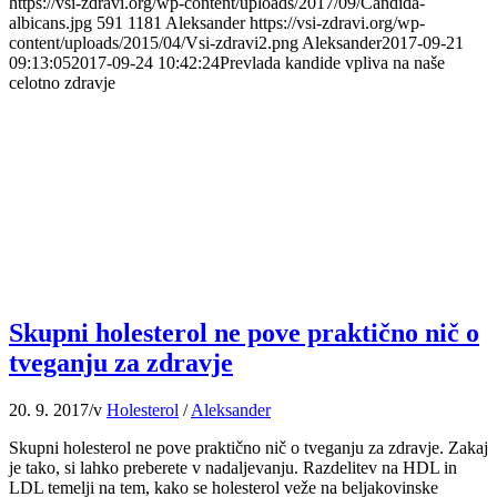
https://vsi-zdravi.org/wp-content/uploads/2017/09/Candida-
albicans.jpg
591
1181
Aleksander
https://vsi-zdravi.org/wp-
content/uploads/2015/04/Vsi-zdravi2.png
Aleksander
2017-09-21
09:13:05
2017-09-24 10:42:24
Prevlada kandide vpliva na naše
celotno zdravje
Skupni holesterol ne pove praktično nič o
tveganju za zdravje
20. 9. 2017
/
v
Holesterol
/
Aleksander
Skupni holesterol ne pove praktično nič o tveganju za zdravje. Zakaj
je tako, si lahko preberete v nadaljevanju. Razdelitev na HDL in
LDL temelji na tem, kako se holesterol veže na beljakovinske