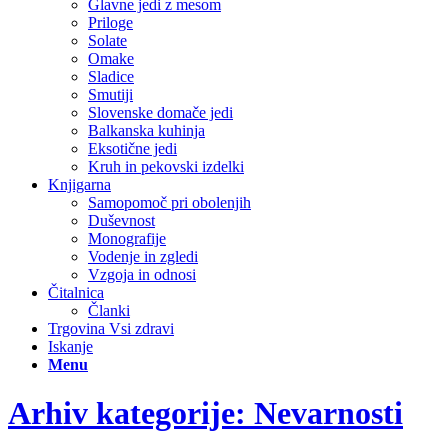
Glavne jedi z mesom
Priloge
Solate
Omake
Sladice
Smutiji
Slovenske domače jedi
Balkanska kuhinja
Eksotične jedi
Kruh in pekovski izdelki
Knjigarna
Samopomoč pri obolenjih
Duševnost
Monografije
Vodenje in zgledi
Vzgoja in odnosi
Čitalnica
Članki
Trgovina Vsi zdravi
Iskanje
Menu
Arhiv kategorije: Nevarnosti