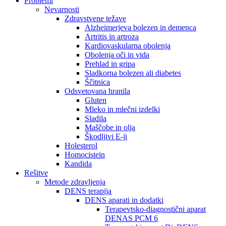
Problemi
Nevarnosti
Zdravstvene težave
Alzheimerjeva bolezen in demenca
Artritis in artroza
Kardiovaskularna obolenja
Obolenja oči in vida
Prehlad in gripa
Sladkorna bolezen ali diabetes
Ščitnica
Odsvetovana hranila
Gluten
Mleko in mlečni izdelki
Sladila
Maščobe in olja
Škodljivi E-ji
Holesterol
Homocistein
Kandida
Rešitve
Metode zdravljenja
DENS terapija
DENS aparati in dodatki
Terapevtsko-diagnostični aparat
DENAS PCM 6