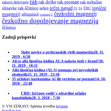
rak
rak dojke
rak prostate
rak trebušne
rakavo delovanje
srčni napad
topični
slinavke
rak ščitnice
selen
THC
T3
T4
čezkožni magnezij
magnezij
ubiquinol
vitamin C
čezkožno dopolnjevanje magnezija
ščitnica
Zadnji prispevki
Slabe novice o prehranskih virih magnezija
28. 11.
2019 - 6:58
Ali se alfa lipoična kislina ALA nahaja tudi v hrani?
26.
11. 2019 - 18:11
Alfa lipoična kislina (ALA) pomaga pri nevroloških
obolenjih
25. 11. 2019 - 23:38
35 učinkov kurkumina, ki jih verjetno ne poznate
14. 10.
2018 - 22:48
CBD: Izčrpen vodič v zdravilne učinke
kanabidiola
28. 3. 2018 - 7:30
© VSI ZDRAVI. Spletna izvedba
tovarna
Scroll to top