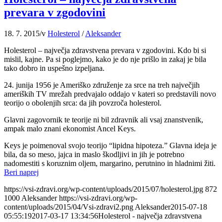
prevara v zgodovini
18. 7. 2015
/
v
Holesterol
/
Aleksander
Holesterol – največja zdravstvena prevara v zgodovini. Kdo bi si
mislil, kajne. Pa si poglejmo, kako je do nje prišlo in zakaj je bila
tako dobro in uspešno izpeljana.
24. junija 1956 je Ameriško združenje za srce na treh največjih
ameriških TV mrežah predvajalo oddajo v kateri so predstavili novo
teorijo o obolenjih srca: da jih povzroča holesterol.
Glavni zagovornik te teorije ni bil zdravnik ali vsaj znanstvenik,
ampak malo znani ekonomist Ancel Keys.
Keys je poimenoval svojo teorijo “lipidna hipoteza.” Glavna ideja je
bila, da so meso, jajca in maslo škodljivi in jih je potrebno
nadomestiti s koruznim oljem, margarino, perutnino in hladnimi žiti.
Beri naprej
https://vsi-zdravi.org/wp-content/uploads/2015/07/holesterol.jpg
872
1000
Aleksander
https://vsi-zdravi.org/wp-
content/uploads/2015/04/Vsi-zdravi2.png
Aleksander
2015-07-18
05:55:19
2017-03-17 13:34:56
Holesterol - največja zdravstvena