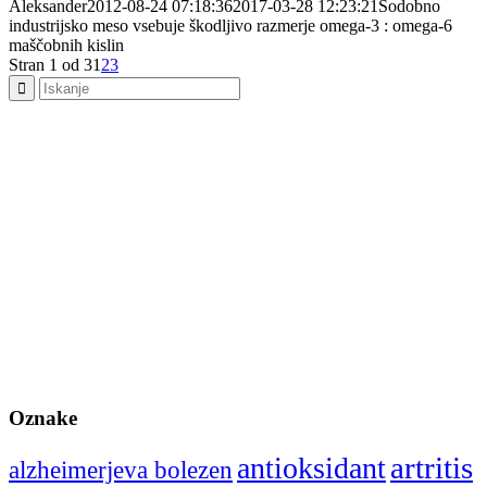
Aleksander
2012-08-24 07:18:36
2017-03-28 12:23:21
Sodobno
industrijsko meso vsebuje škodljivo razmerje omega-3 : omega-6
maščobnih kislin
Stran 1 od 3
1
2
3
Oznake
artritis
antioksidant
alzheimerjeva bolezen