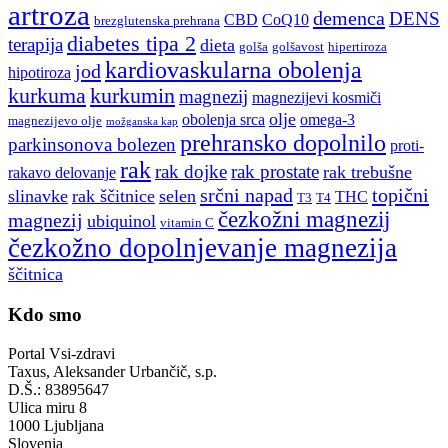
artroza
demenca
DENS
CBD
CoQ10
brezglutenska prehrana
diabetes tipa 2
terapija
dieta
golša
golšavost
hipertiroza
kardiovaskularna obolenja
jod
hipotiroza
kurkuma
kurkumin
magnezij
magnezijevi kosmiči
olje
obolenja srca
omega-3
magnezijevo olje
možganska kap
prehransko dopolnilo
parkinsonova bolezen
proti-
rak
rak dojke
rak prostate
rak trebušne
rakavo delovanje
srčni napad
topični
slinavke
rak ščitnice
selen
THC
T3
T4
čezkožni magnezij
magnezij
ubiquinol
vitamin C
čezkožno dopolnjevanje magnezija
ščitnica
Kdo smo
Portal Vsi-zdravi
Taxus, Aleksander Urbančič, s.p.
D.Š.: 83895647
Ulica miru 8
1000 Ljubljana
Slovenia