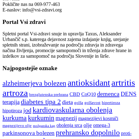
Pokličite nas na 069-977-463
E-naslov: info@vsi-zdravi.org
Portal Vsi zdravi
Spletni portal Vsi-zdravi snuje in upravlja Taxus, Aleksander
Urbančič s.p. katerega dejavnost zajema izdajanje knjig, urejanje
spletnih strani, izobraževanje na področju zdravja in zdravega
načina življenja, promocije samopomoči in trženja zdrave hrane in
izdelkov za samopomoč na področju Slovenije in širše.
Najpogostejše oznake
artritis
antioksidant
alzheimerjeva bolezen
artroza
demenca
DENS
CBD
CoQ10
brezglutenska prehrana
diabetes tipa 2
terapija
dieta
golša
golšavost
hipertiroza
kardiovaskularna obolenja
jod
hipotiroza
kurkuma
kurkumin
magnezij
magnezijevi kosmiči
olje
obolenja srca
omega-3
magnezijevo olje
možganska kap
prehransko dopolnilo
parkinsonova bolezen
proti-