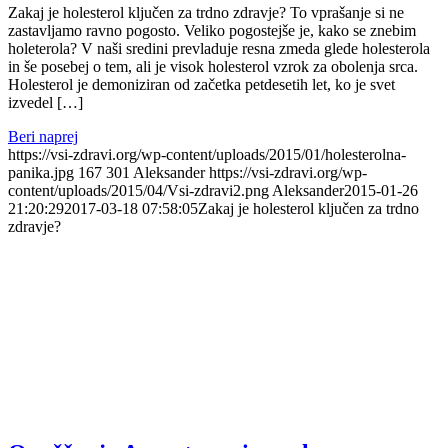
Zakaj je holesterol ključen za trdno zdravje? To vprašanje si ne
zastavljamo ravno pogosto. Veliko pogostejše je, kako se znebim
holeterola? V naši sredini prevladuje resna zmeda glede holesterola
in še posebej o tem, ali je visok holesterol vzrok za obolenja srca.
Holesterol je demoniziran od začetka petdesetih let, ko je svet
izvedel […]
Beri naprej
https://vsi-zdravi.org/wp-content/uploads/2015/01/holesterolna-
panika.jpg
167
301
Aleksander
https://vsi-zdravi.org/wp-
content/uploads/2015/04/Vsi-zdravi2.png
Aleksander
2015-01-26
21:20:29
2017-03-18 07:58:05
Zakaj je holesterol ključen za trdno
zdravje?