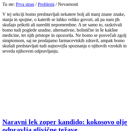
Tu ste:
Prva stran
/
Problemi
/
Nevarnosti
V tej sekciji bomo predstavljali nekatere bolj ali manj znane znake,
stanja in spojine, o katerih se lahko veliko govori, ali pa nam jih
skušajo prikriti ali narediti nepomembne. A ne samo to, razkrivali
bomo tudi poglede uradne, alternativne, holistične in še kakšne
medicine, ter njih pristope in opozorila. Ne bomo se posvečali zgolj
simptomom, saj ne prodajamo farmacevtskih zdravil, ampak bomo
skušali predstavljati tudi najnovejša spoznanja o njihovih vzrokih in
seveda njihovem odpravljanju.
Naravni lek zoper kandido: kokosovo olje
odpravlja glivične težave