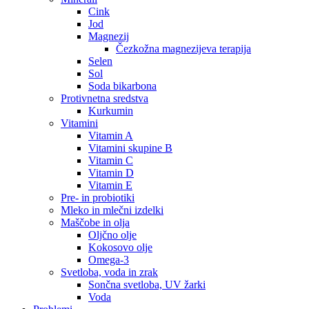
Cink
Jod
Magnezij
Čezkožna magnezijeva terapija
Selen
Sol
Soda bikarbona
Protivnetna sredstva
Kurkumin
Vitamini
Vitamin A
Vitamini skupine B
Vitamin C
Vitamin D
Vitamin E
Pre- in probiotiki
Mleko in mlečni izdelki
Maščobe in olja
Oljčno olje
Kokosovo olje
Omega-3
Svetloba, voda in zrak
Sončna svetloba, UV žarki
Voda