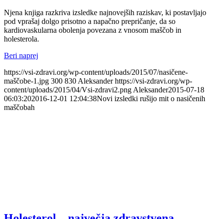
Njena knjiga razkriva izsledke najnovejših raziskav, ki postavljajo
pod vprašaj dolgo prisotno a napačno prepričanje, da so
kardiovaskularna obolenja povezana z vnosom maščob in
holesterola.
Beri naprej
https://vsi-zdravi.org/wp-content/uploads/2015/07/nasičene-
maščobe-1.jpg
300
830
Aleksander
https://vsi-zdravi.org/wp-
content/uploads/2015/04/Vsi-zdravi2.png
Aleksander
2015-07-18
06:03:20
2016-12-01 12:04:38
Novi izsledki rušijo mit o nasičenih
maščobah
Holesterol – največja zdravstvena