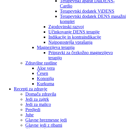
Terapevtski aparat DiaDENS-
Cardio
Terapevtski dodatek ViDENS
Terapevtski dodatek DENS masažni
komplet
Zgodovinski razvoj
Učinkovanje DENS terapije
Indikacije in kontraindikacije
Najpogostejša vprašanja
Magnezijeva terapija
Pripravki za čezkožno magnezijevo
terapijo
Zdravilne rastline
Aloe vera
Česen
Konoplja
Kurkuma
Recepti za zdravje
Domača zdravila
Jedi za zajtrk
Jedi za malico
Predjedi
Juhe
Glavne brezmesne jedi
Glavne jedi z ribami