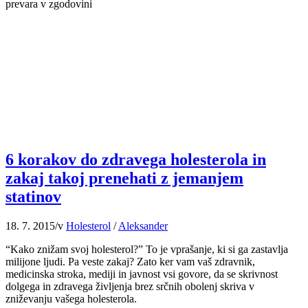
prevara v zgodovini
6 korakov do zdravega holesterola in
zakaj takoj prenehati z jemanjem
statinov
18. 7. 2015
/
v
Holesterol
/
Aleksander
“Kako znižam svoj holesterol?” To je vprašanje, ki si ga zastavlja
milijone ljudi. Pa veste zakaj? Zato ker vam vaš zdravnik,
medicinska stroka, mediji in javnost vsi govore, da se skrivnost
dolgega in zdravega življenja brez srčnih obolenj skriva v
zniževanju vašega holesterola.