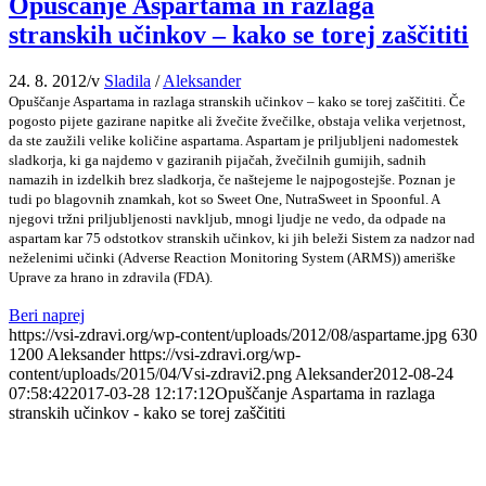
Opuščanje Aspartama in razlaga
stranskih učinkov – kako se torej zaščititi
24. 8. 2012
/
v
Sladila
/
Aleksander
Opuščanje Aspartama in razlaga stranskih učinkov – kako se torej zaščititi. Če
pogosto pijete gazirane napitke ali žvečite žvečilke, obstaja velika verjetnost,
da ste zaužili velike količine aspartama. Aspartam je priljubljeni nadomestek
sladkorja, ki ga najdemo v gaziranih pijačah, žvečilnih gumijih, sadnih
namazih in izdelkih brez sladkorja, če naštejeme le najpogostejše. Poznan je
tudi po blagovnih znamkah, kot so Sweet One, NutraSweet in Spoonful. A
njegovi tržni priljubljenosti navkljub, mnogi ljudje ne vedo, da odpade na
aspartam kar 75 odstotkov stranskih učinkov, ki jih beleži Sistem za nadzor nad
neželenimi učinki (Adverse Reaction Monitoring System (ARMS)) ameriške
Uprave za hrano in zdravila (FDA).
Beri naprej
https://vsi-zdravi.org/wp-content/uploads/2012/08/aspartame.jpg
630
1200
Aleksander
https://vsi-zdravi.org/wp-
content/uploads/2015/04/Vsi-zdravi2.png
Aleksander
2012-08-24
07:58:42
2017-03-28 12:17:12
Opuščanje Aspartama in razlaga
stranskih učinkov - kako se torej zaščititi