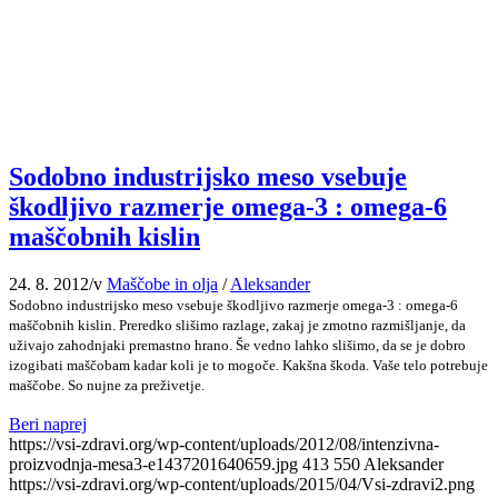
Sodobno industrijsko meso vsebuje
škodljivo razmerje omega-3 : omega-6
maščobnih kislin
24. 8. 2012
/
v
Maščobe in olja
/
Aleksander
Sodobno industrijsko meso vsebuje škodljivo razmerje omega-3 : omega-6
maščobnih kislin. Preredko slišimo razlage, zakaj je zmotno razmišljanje, da
uživajo zahodnjaki premastno hrano. Še vedno lahko slišimo, da se je dobro
izogibati maščobam kadar koli je to mogoče. Kakšna škoda. Vaše telo potrebuje
maščobe. So nujne za preživetje.
Beri naprej
https://vsi-zdravi.org/wp-content/uploads/2012/08/intenzivna-
proizvodnja-mesa3-e1437201640659.jpg
413
550
Aleksander
https://vsi-zdravi.org/wp-content/uploads/2015/04/Vsi-zdravi2.png