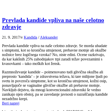
Prevlada kandide vpliva na naše celotno
zdravje
21. 9. 2017
/
v
Kandida
/
Aleksander
Prevlada kandide vpliva na naše celotno zdravje. Se morda ubadate
s simptomi, kot so kronična utrujenost, prebavne motnje ali okužbe
nožnice brez logičnega vzroka? No, niste edini. Ocene razkrivajo,
da kar kakšnih 25% zahodnjakov trpi zaradi težav povezamimi s
kvasovkami – tako moških kot žensk.
Razmnoževanje kandide – poimenovano tudi glivična okužba ali
preprosto ‘kandida’ – je zdravstvena težava, ki tare milijone ljudi po
svetu in povzroča simptome, kot so kronična utrujenost, kožni osip,
ponavljajoče se vaginalne glivične okužbe ali prebavne motnje.
Navkljub dejstvu, da mnogi konvencionalni zdravniki še vedno
zanikajo njen obstoj, pa se zavedanje javnosti o razraščanju kandide
nezadržno krepi.
Beri naprej