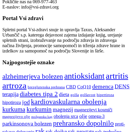
Pokličite nas na 069-977-463
E-naslov: info@vsi-zdravi.org
Portal Vsi zdravi
Spletni portal Vsi-zdravi snuje in upravlja Taxus, Aleksander
Urbančič s.p. katerega dejavnost zajema izdajanje knjig, urejanje
spletnih strani, izobraževanje na področju zdravja in zdravega
načina življenja, promocije samopomoči in trženja zdrave hrane in
izdelkov za samopomoč na področju Slovenije in širše.
Najpogostejše oznake
artritis
antioksidant
alzheimerjeva bolezen
artroza
demenca
DENS
CBD
CoQ10
brezglutenska prehrana
diabetes tipa 2
terapija
dieta
golša
golšavost
hipertiroza
kardiovaskularna obolenja
jod
hipotiroza
kurkuma
kurkumin
magnezij
magnezijevi kosmiči
olje
obolenja srca
omega-3
magnezijevo olje
možganska kap
prehransko dopolnilo
parkinsonova bolezen
proti-
rak
rak dojke
rak prostate
rak trebušne
rakavo delovanje