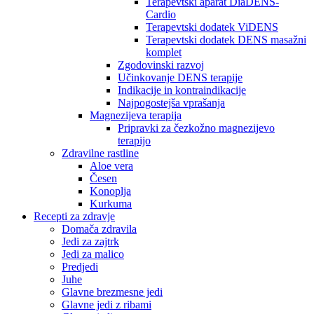
Terapevtski aparat DiaDENS-
Cardio
Terapevtski dodatek ViDENS
Terapevtski dodatek DENS masažni
komplet
Zgodovinski razvoj
Učinkovanje DENS terapije
Indikacije in kontraindikacije
Najpogostejša vprašanja
Magnezijeva terapija
Pripravki za čezkožno magnezijevo
terapijo
Zdravilne rastline
Aloe vera
Česen
Konoplja
Kurkuma
Recepti za zdravje
Domača zdravila
Jedi za zajtrk
Jedi za malico
Predjedi
Juhe
Glavne brezmesne jedi
Glavne jedi z ribami