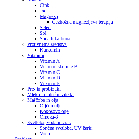
Cink
Jod
Magnezij
Čezkožna magnezijeva terapija
Selen
Sol
Soda bikarbona
Protivnetna sredstva
Kurkumin
Vitamini
Vitamin A
Vitamini skupine B
Vitamin C
Vitamin D
Vitamin E
Pre- in probiotiki
Mleko in mlečni izdelki
Maščobe in olja
Oljčno olje
Kokosovo olje
Omega-3
Svetloba, voda in zrak
Sončna svetloba, UV žarki
Voda