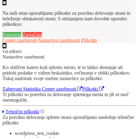
Na naši stran uporabljamo piškotke za pravilno delovanje strani in
beleženje obiskanosti strani. S strinjanjem nam dovolite uporabo
piškotkov.
Potrjujem
Zavračam
Center zasebnosti
Nastavitve zasebnosti
Piškotki
vsi-zdravi
Nastavitve zasebnosti
Ko obiščete katero koli spletno mesto, le to lahko shranjuje ali
pridobi podatke v vašem brskalniku, večinoma v obliki piškotkov.
Tukaj nadzirate svoje osebne nastavitce za piškotke.
Zahtevani
Statistika
Center zasebnosti
Piškotki
Ti piškotki so potrebni za delovanje spletnega mesta in jih ni moč
onemogočiti.
Tehnični piškotki
Za pravilno delovanje spletne strani uporabljamo naslednje tehnične
piškotke
wordpress_test_cookie