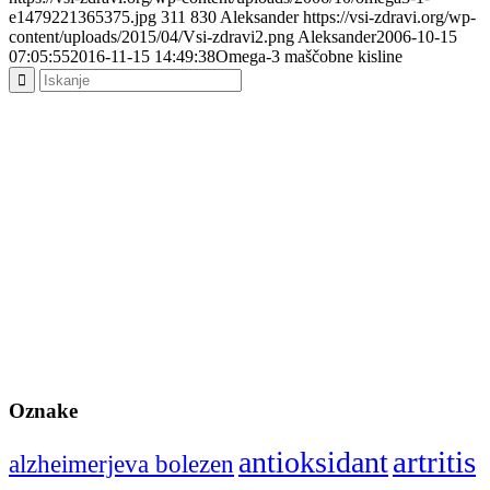
e1479221365375.jpg
311
830
Aleksander
https://vsi-zdravi.org/wp-
content/uploads/2015/04/Vsi-zdravi2.png
Aleksander
2006-10-15
07:05:55
2016-11-15 14:49:38
Omega-3 maščobne kisline
Oznake
artritis
antioksidant
alzheimerjeva bolezen