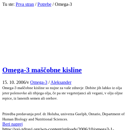
Tu ste:
Prva stran
/
Potrebe
/
Omega-3
Omega-3 maščobne kisline
15. 10. 2006
/
v
Omega-3
/
Aleksander
Omega-3 maščobne kisline so nujne za vaše zdravje. Dobite jih lahko iz olja
jeter polenovke ali ribjega olja, če pa ste vegeterjanci ali vegani, v olju oljne
repice, iz lanenih semen ali orehov.
Priredba predavanja prof. dr. Holuba, univerza Guelph, Ontario, Department of
Human Biology and Nutritional Sciences.
Beri naprej
https://vsi-zdravi.org/wp-content/uploads/2006/10/omega3-1-