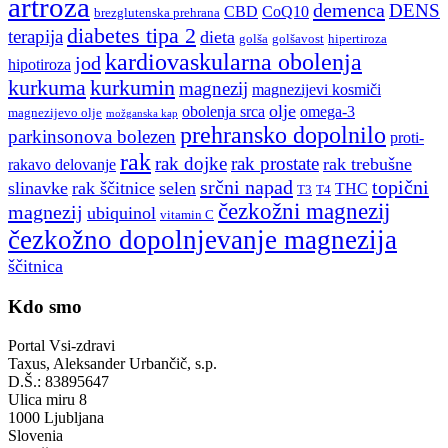
artroza
demenca
DENS
CBD
CoQ10
brezglutenska prehrana
diabetes tipa 2
terapija
dieta
golša
golšavost
hipertiroza
kardiovaskularna obolenja
jod
hipotiroza
kurkuma
kurkumin
magnezij
magnezijevi kosmiči
olje
obolenja srca
omega-3
magnezijevo olje
možganska kap
prehransko dopolnilo
parkinsonova bolezen
proti-
rak
rak dojke
rak prostate
rak trebušne
rakavo delovanje
srčni napad
topični
slinavke
rak ščitnice
selen
THC
T3
T4
čezkožni magnezij
magnezij
ubiquinol
vitamin C
čezkožno dopolnjevanje magnezija
ščitnica
Kdo smo
Portal Vsi-zdravi
Taxus, Aleksander Urbančič, s.p.
D.Š.: 83895647
Ulica miru 8
1000 Ljubljana
Slovenia