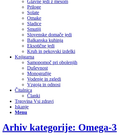
Glavne jedi z mesom
Priloge
Solate
Omake
Sladice
Smutiji
Slovenske domače jedi
Balkanska kuhinja
Eksotične jedi
Kruh in pekovski izdelki
Knjigarna
Samopomoč pri obolenjih
Duševnost
Monografije
Vodenje in zgledi
Vzgoja in odnosi
Čitalnica
Članki
Trgovina Vsi zdravi
Iskanje
Menu
Arhiv kategorije: Omega-3