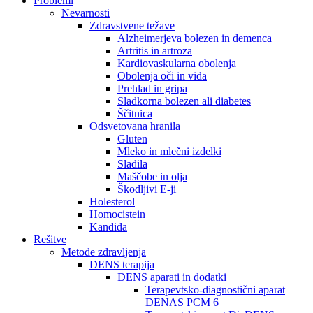
Problemi
Nevarnosti
Zdravstvene težave
Alzheimerjeva bolezen in demenca
Artritis in artroza
Kardiovaskularna obolenja
Obolenja oči in vida
Prehlad in gripa
Sladkorna bolezen ali diabetes
Ščitnica
Odsvetovana hranila
Gluten
Mleko in mlečni izdelki
Sladila
Maščobe in olja
Škodljivi E-ji
Holesterol
Homocistein
Kandida
Rešitve
Metode zdravljenja
DENS terapija
DENS aparati in dodatki
Terapevtsko-diagnostični aparat
DENAS PCM 6