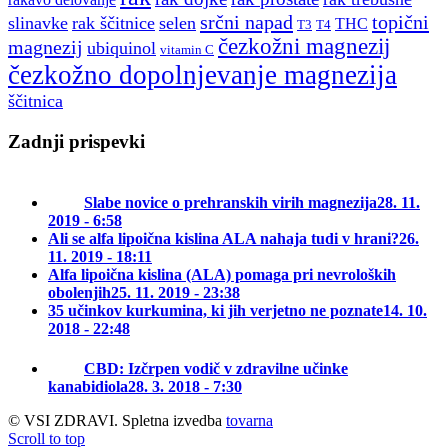
srčni napad
topični
slinavke
rak ščitnice
selen
THC
T3
T4
čezkožni magnezij
magnezij
ubiquinol
vitamin C
čezkožno dopolnjevanje magnezija
ščitnica
Zadnji prispevki
Slabe novice o prehranskih virih magnezija
28. 11.
2019 - 6:58
Ali se alfa lipoična kislina ALA nahaja tudi v hrani?
26.
11. 2019 - 18:11
Alfa lipoična kislina (ALA) pomaga pri nevroloških
obolenjih
25. 11. 2019 - 23:38
35 učinkov kurkumina, ki jih verjetno ne poznate
14. 10.
2018 - 22:48
CBD: Izčrpen vodič v zdravilne učinke
kanabidiola
28. 3. 2018 - 7:30
© VSI ZDRAVI. Spletna izvedba
tovarna
Scroll to top