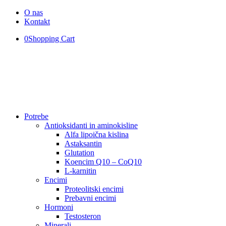
O nas
Kontakt
0
Shopping Cart
Potrebe
Antioksidanti in aminokisline
Alfa lipoična kislina
Astaksantin
Glutation
Koencim Q10 – CoQ10
L-karnitin
Encimi
Proteolitski encimi
Prebavni encimi
Hormoni
Testosteron
Minerali