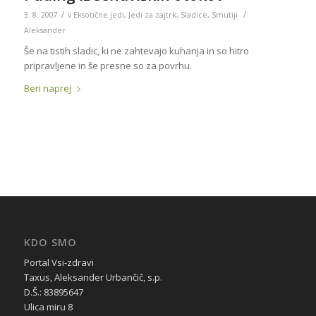
/
/
3. 8. 2007
v
Eksotične jedi
,
Jedi za zajtrk
,
Sladice
,
Smutiji
Aleksander
Še na tistih sladic, ki ne zahtevajo kuhanja in so hitro
pripravljene in še presne so za povrhu.
Beri naprej
KDO SMO
Portal Vsi-zdravi
Taxus, Aleksander Urbančič, s.p.
D.Š.: 83895647
Ulica miru 8