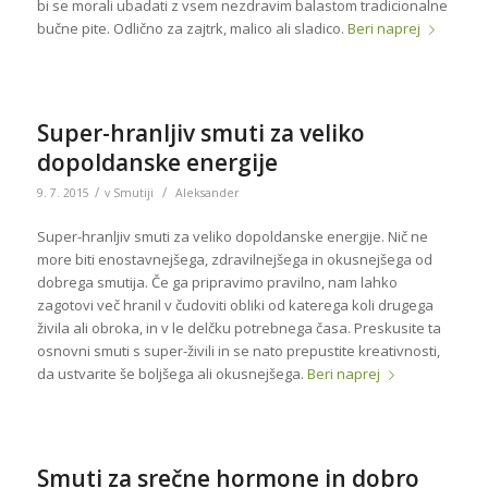
bi se morali ubadati z vsem nezdravim balastom tradicionalne
bučne pite. Odlično za zajtrk, malico ali sladico.
Beri naprej
Super-hranljiv smuti za veliko
dopoldanske energije
/
/
9. 7. 2015
v
Smutiji
Aleksander
Super-hranljiv smuti za veliko dopoldanske energije. Nič ne
more biti enostavnejšega, zdravilnejšega in okusnejšega od
dobrega smutija. Če ga pripravimo pravilno, nam lahko
zagotovi več hranil v čudoviti obliki od katerega koli drugega
živila ali obroka, in v le delčku potrebnega časa. Preskusite ta
osnovni smuti s super-živili
in se nato prepustite kreativnosti,
da ustvarite še boljšega ali okusnejšega.
Beri naprej
Smuti za srečne hormone in dobro