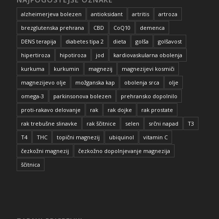
alzheimerjeva bolezen
antioksidant
artritis
artroza
brezglutenska prehrana
CBD
CoQ10
demenca
DENS terapija
diabetes tipa 2
dieta
golša
golšavost
hipertiroza
hipotiroza
jod
kardiovaskularna obolenja
kurkuma
kurkumin
magnezij
magnezijevi kosmiči
magnezijevo olje
možganska kap
obolenja srca
olje
omega-3
parkinsonova bolezen
prehransko dopolnilo
proti-rakavo delovanje
rak
rak dojke
rak prostate
rak trebušne slinavke
rak ščitnice
selen
srčni napad
T3
T4
THC
topični magnezij
ubiquinol
vitamin C
čezkožni magnezij
čezkožno dopolnjevanje magnezija
ščitnica