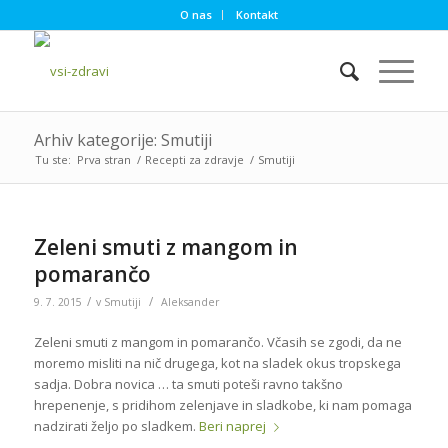
O nas
Kontakt
Arhiv kategorije: Smutiji
Tu ste:
Prva stran
/
Recepti za zdravje
/
Smutiji
Zeleni smuti z mangom in
pomarančo
/
/
9. 7. 2015
v
Smutiji
Aleksander
Zeleni smuti z mangom in pomarančo. Včasih se zgodi, da ne
moremo misliti na nič drugega, kot na sladek okus tropskega
sadja. Dobra novica … ta smuti poteši ravno takšno
hrepenenje, s pridihom zelenjave in sladkobe, ki nam pomaga
nadzirati željo po sladkem.
Beri naprej