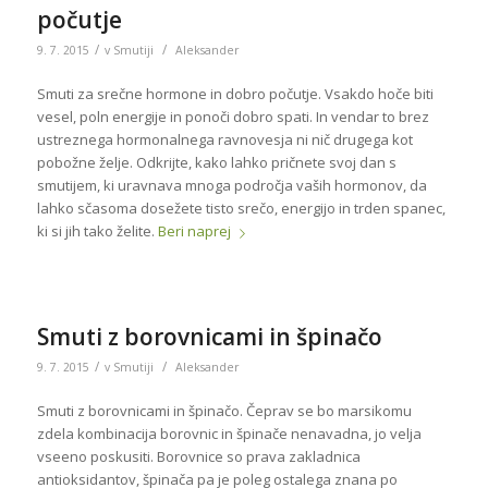
počutje
/
/
9. 7. 2015
v
Smutiji
Aleksander
Smuti za srečne hormone in dobro počutje. Vsakdo hoče biti
vesel, poln energije in ponoči dobro spati. In vendar to brez
ustreznega hormonalnega ravnovesja ni nič drugega kot
pobožne želje. Odkrijte, kako lahko pričnete svoj dan s
smutijem, ki uravnava mnoga področja vaših hormonov, da
lahko sčasoma dosežete tisto srečo, energijo in trden spanec,
ki si jih tako želite.
Beri naprej
Smuti z borovnicami in špinačo
/
/
9. 7. 2015
v
Smutiji
Aleksander
Smuti z borovnicami in špinačo. Čeprav se bo marsikomu
zdela kombinacija borovnic in špinače nenavadna, jo velja
vseeno poskusiti. Borovnice so prava zakladnica
antioksidantov, špinača pa je poleg ostalega znana po