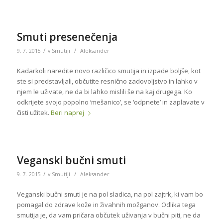
Smuti presenečenja
/
/
9. 7. 2015
v
Smutiji
Aleksander
Kadarkoli naredite novo različico smutija in izpade boljše, kot
ste si predstavljali, občutite resnično zadovoljstvo in lahko v
njem le uživate, ne da bi lahko mislili še na kaj drugega. Ko
odkrijete svojo popolno ‘mešanico’, se ‘odpnete’ in zaplavate v
čisti užitek.
Beri naprej
Veganski bučni smuti
/
/
9. 7. 2015
v
Smutiji
Aleksander
Veganski bučni smuti je na pol sladica, na pol zajtrk, ki vam bo
pomagal do zdrave kože in živahnih možganov. Odlika tega
smutija je, da vam pričara občutek uživanja v bučni piti, ne da