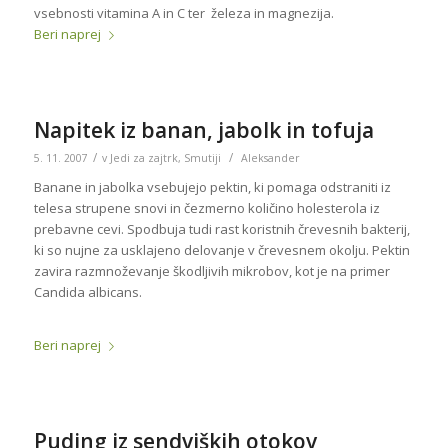
vsebnosti vitamina A in C ter železa in magnezija.
Beri naprej
Napitek iz banan, jabolk in tofuja
/
/
5. 11. 2007
v
Jedi za zajtrk
,
Smutiji
Aleksander
Banane in jabolka vsebujejo pektin, ki pomaga odstraniti iz
telesa strupene snovi in čezmerno količino holesterola iz
prebavne cevi. Spodbuja tudi rast koristnih črevesnih bakterij,
ki so nujne za usklajeno delovanje v črevesnem okolju. Pektin
zavira razmnoževanje škodljivih mikrobov, kot je na primer
Candida albicans.
Beri naprej
Puding iz sendviških otokov