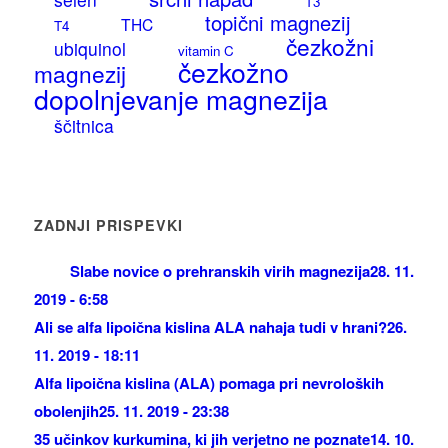
T3
topični magnezij
THC
T4
čezkožni
ubiquinol
vitamin C
čezkožno
magnezij
dopolnjevanje magnezija
ščitnica
ZADNJI PRISPEVKI
Slabe novice o prehranskih virih magnezija
28. 11.
2019 - 6:58
Ali se alfa lipoična kislina ALA nahaja tudi v hrani?
26.
11. 2019 - 18:11
Alfa lipoična kislina (ALA) pomaga pri nevroloških
obolenjih
25. 11. 2019 - 23:38
35 učinkov kurkumina, ki jih verjetno ne poznate
14. 10.