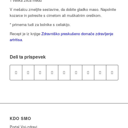
1 velika žlica medu
V mešalcu zmeljite sestavine, da dobite gladko maso. Napolnite
kozarce in potresite s cimetom ali muškatnim oreškom.
* primerna tudi za bolnike s celiakijo.
Recept je iz knjige
Zdravniško preskušeno domače zdravljenje
artritisa
.
Deli ta prispevek
KDO SMO
Portal Vsi-zdravi