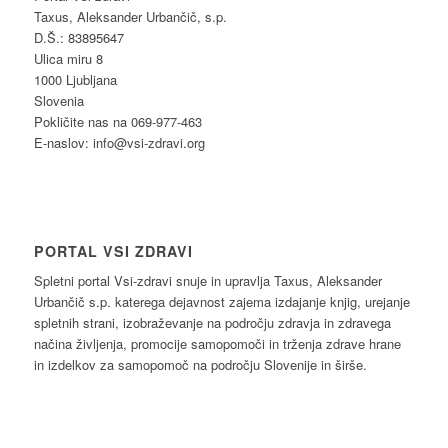
Taxus, Aleksander Urbančič, s.p.
D.Š.: 83895647
Ulica miru 8
1000 Ljubljana
Slovenia
Pokličite nas na 069-977-463
E-naslov: info@vsi-zdravi.org
PORTAL VSI ZDRAVI
Spletni portal Vsi-zdravi snuje in upravlja Taxus, Aleksander
Urbančič s.p. katerega dejavnost zajema izdajanje knjig, urejanje
spletnih strani, izobraževanje na področju zdravja in zdravega
načina življenja, promocije samopomoči in trženja zdrave hrane
in izdelkov za samopomoč na področju Slovenije in širše.