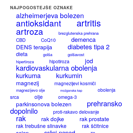
NAJPOGOSTEJŠE OZNAKE
alzheimerjeva bolezen
artritis
antioksidant
artroza
brezglutenska prehrana
demenca
CBD
CoQ10
diabetes tipa 2
DENS terapija
dieta
golša
golšavost
jod
hipotiroza
hipertiroza
kardiovaskularna obolenja
kurkuma
kurkumin
magnezij
magnezijevi kosmiči
obolenja
magnezijevo olje
možganska kap
olje
srca
omega-3
prehransko
parkinsonova bolezen
dopolnilo
proti-rakavo delovanje
rak
rak dojke
rak prostate
rak trebušne slinavke
rak ščitnice
srčni napad
selen