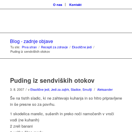
O nas
Kontakt
Blog - zadnje objave
Tu ste:
Prva stran
/
Recepti za zdravje
/
Eksotične jedi
/
Puding iz sendviških otokov
Puding iz sendviških otokov
/
/
3. 8. 2007
v
Eksotične jedi
,
Jedi za zajtrk
,
Sladice
,
Smutiji
Aleksander
Še na tistih sladic, ki ne zahtevajo kuhanja in so hitro pripravljene
in še presne so za povrhu.
1 skodelica marelic, sušenih in preko noči namočenih v vroči
vodi (ne kuhanih)
2 zreli banani