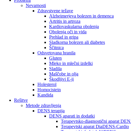
Problemi
Nevarnosti
Zdravstvene težave
Alzheimerjeva bolezen in demenca
Artritis in artroza
Kardiovaskularna obolenja
Obolenja oči in vida
Prehlad in gripa
Sladkorna bolezen ali diabetes
Ščitnica
Odsvetovana hranila
Gluten
Mleko in mlečni izdelki
Sladila
Maščobe in olja
Škodljivi E-ji
Holesterol
Homocistein
Kandida
Rešitve
Metode zdravljenja
DENS terapija
DENS aparati in dodatki
Terapevtsko-diagnostični aparat D
Terapevtski aparat DiaDENS-Cardio