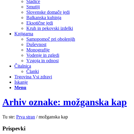
Sladice
Smutiji
Slovenske domače jedi
Balkanska kuhinja
Eksotične jedi
Kruh in pekovski izdelki
Knjigarna
Samopomoč pri obolenjih
Duševnost
Monografije
Vodenje in zgledi
Vzgoja in odnosi
Čitalnica
Članki
Trgovina Vsi zdravi
Iskanje
Menu
Arhiv oznake: možganska kap
Tu ste:
Prva stran
/
možganska kap
Prispevki