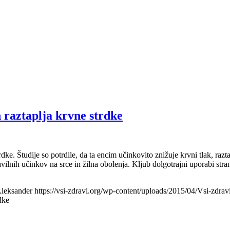
 raztaplja krvne strdke
ke. Študije so potrdile, da ta encim učinkovito znižuje krvni tlak, razt
vilnih učinkov na srce in žilna obolenja. Kljub dolgotrajni uporabi stra
leksander
https://vsi-zdravi.org/wp-content/uploads/2015/04/Vsi-zdrav
dke