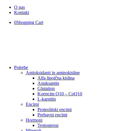
O nas
Kontakt
0
Shopping Cart
Potrebe
Antioksidanti in aminokisline
Alfa lipoična kislina
Astaksantin
Glutation
Koencim Q10 – CoQ10
L-karnitin
Encimi
Proteolitski encimi
Prebavni encimi
Hormoni
Testosteron
Minerali