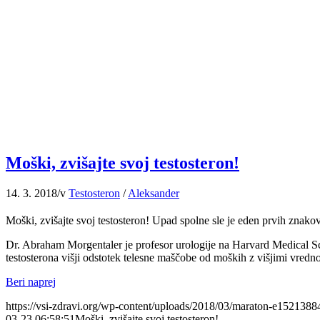
Moški, zvišajte svoj testosteron!
14. 3. 2018
/
v
Testosteron
/
Aleksander
Moški, zvišajte svoj testosteron! Upad spolne sle je eden prvih znako
Dr. Abraham Morgentaler je profesor urologije na Harvard Medical Scho
testosterona višji odstotek telesne maščobe od moških z višjimi vredno
Beri naprej
https://vsi-zdravi.org/wp-content/uploads/2018/03/maraton-e152138
03-23 06:58:51
Moški, zvišajte svoj testosteron!