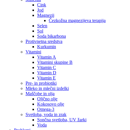
Cink
Jod
Magnezij
Čezkožna magnezijeva terapija
Selen
Sol
Soda bikarbona
Protivnetna sredstva
Kurkumin
Vitamini
Vitamin A
Vitamini skupine B
Vitamin C
Vitamin D
Vitamin E
Pre- in probiotiki
Mleko in mlečni izdelki
Maščobe in olja
Oljčno olje
Kokosovo olje
Omega-3
Svetloba, voda in zrak
Sončna svetloba, UV žarki
Voda