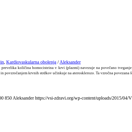
in
,
Kardiovaskularna obolenja
/
Aleksander
se prevelika količina homocisteina v krvi (plazmi) navezuje na povečano tveganje
j in povzročanjem krvnih strdkov učinkuje na aterosklerozo. Ta vzročna povezana 
00
850
Aleksander
https://vsi-zdravi.org/wp-content/uploads/2015/04/V