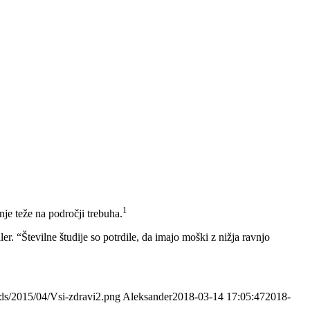
1
je teže na področji trebuha.
. “Številne študije so potrdile, da imajo moški z nižja ravnjo
ads/2015/04/Vsi-zdravi2.png
Aleksander
2018-03-14 17:05:47
2018-