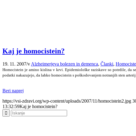
Kaj je homocistein?
19. 11. 2007
/
v
Alzheimerjeva bolezen in demenca
,
Članki
,
Homociste
Homocistein je amino kislina v krvi. Epidemiološke raziskave so potrdile, da 
podatki nakazujejo, da lahko homocistein s poškodovanjem notranjih sten arteri
Beri naprej
https://vsi-zdravi.org/wp-content/uploads/2007/11/homocistein2.jpg
3
13:32:59
Kaj je homocistein?