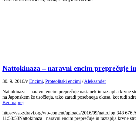
Nattokinaza – naravni encim preprečuje in
30. 9. 2016
/
v
Encimi
,
Proteolitski encimi
/
Aleksander
Nattokinaza – naravni encim preprečuje nastanek in raztaplja krvne strd
na Japonskem že tisočletja, tako zaradi posebnega okusa, kot tudi zdra
Beri naprej
https://vsi-zdravi.org/wp-content/uploads/2016/09/natto.jpg
348
676
A
11:53:53
Nattokinaza - naravni encim preprečuje in raztaplja krvne str