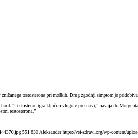
v znižanega testosterona pri moških. Drug zgodnji simptom je pridobivan
ol. “Testosteron igra ključno vlogo v presnovi,” navaja dr. Morgentaler
stmi testosterona.”
8444370.jpg
551
830
Aleksander
https://vsi-zdravi.org/wp-content/uplo