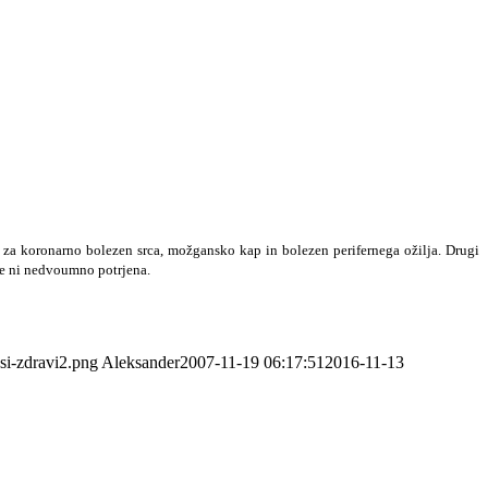
 za koronarno bolezen srca, možgansko kap in bolezen perifernega ožilja. Drugi
še ni nedvoumno potrjena.
si-zdravi2.png
Aleksander
2007-11-19 06:17:51
2016-11-13