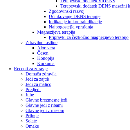
Terapevtski dodatek ViDENS
Terapevtski dodatek DENS masažni 
Zgodovinski razvoj
Učinkovanje DENS terapije
Indikacije in kontraindikacije
Najpogostejša vprašanja
Magnezijeva terapija
Pripravki za čezkožno magnezijevo terapijo
Zdravilne rastline
Aloe vera
Česen
Konoplja
Kurkuma
Recepti za zdravje
Domača zdravila
Jedi za zajtrk
Jedi za malico
Predjedi
Juhe
Glavne brezmesne jedi
Glavne jedi z ribami
Glavne jedi z mesom
Priloge
Solate
Omake