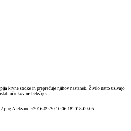
aplja krvne strdke in preprečuje njihov nastanek. Živilo natto uživajo
nskih učinkov ne beležijo.
i2.png
Aleksander
2016-09-30 10:06:18
2018-09-05