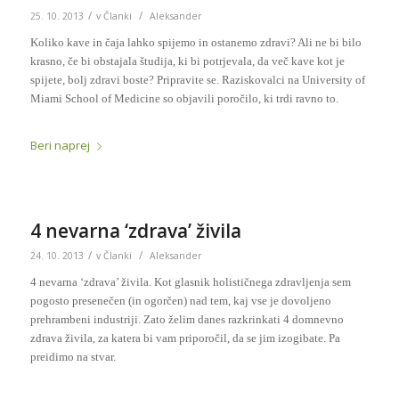
/
/
25. 10. 2013
v
Članki
Aleksander
Koliko kave in čaja lahko spijemo in ostanemo zdravi? Ali ne bi bilo
krasno, če bi obstajala študija, ki bi potrjevala, da več kave kot je
spijete, bolj zdravi boste? Pripravite se. Raziskovalci na University of
Miami School of Medicine so objavili poročilo, ki trdi ravno to.
Beri naprej
4 nevarna ‘zdrava’ živila
/
/
24. 10. 2013
v
Članki
Aleksander
4 nevarna ‘zdrava’ živila. Kot glasnik holističnega zdravljenja sem
pogosto presenečen (in ogorčen) nad tem, kaj vse je dovoljeno
prehrambeni industriji. Zato želim danes razkrinkati 4 domnevno
zdrava živila, za katera bi vam priporočil, da se jim izogibate. Pa
preidimo na stvar.