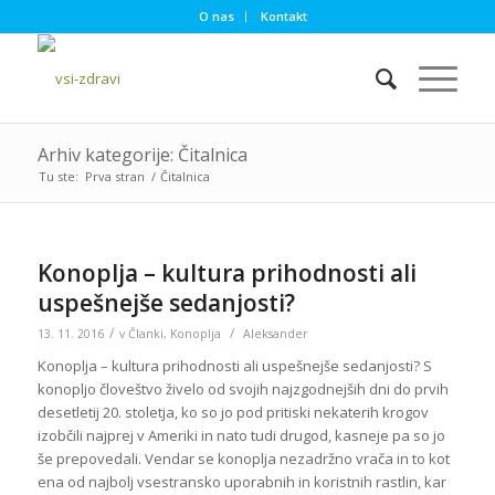
O nas
Kontakt
Arhiv kategorije: Čitalnica
Tu ste:
Prva stran
/
Čitalnica
Konoplja – kultura prihodnosti ali
uspešnejše sedanjosti?
/
/
13. 11. 2016
v
Članki
,
Konoplja
Aleksander
Konoplja – kultura prihodnosti ali uspešnejše sedanjosti? S
konopljo človeštvo živelo od svojih najzgodnejših dni do prvih
desetletij 20. stoletja, ko so jo pod pritiski nekaterih krogov
izobčili najprej v Ameriki in nato tudi drugod, kasneje pa so jo
še prepovedali. Vendar se konoplja nezadržno vrača in to kot
ena od najbolj vsestransko uporabnih in koristnih rastlin, kar