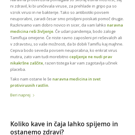
ni zdravil, ki bi uničevala viruse, za prehlade in gripo pa so
vzrok virusi in ne bakterije. Tako so antibiotiki povsem
neuporabni, zaradi česar smo prisiljeni poiskati pomoč drugje.
Razkrivamo vam dobro novico in sicer, da vam lahko
naravna
medicina reši življenje
. Če udari pandemija, bodo zaloge
Tamifluja omejene. Če niste ravno zaposleni pri reševalcih ali
v zdravstvu, so vaše možnosti, da bi dobili Tamiflu kaj majhne.
Cepiva bodo seveda povsem neuporabna, ko enkrat virus
mutira, zato vam tudi morebitno
cepljenje ne nudi prav
nikakršne zaščite
, razen tistega kar vam zagotavlja učinek
placeba.
Tako nam ostane le še
naravna medicina in svet
protivirusnih rastlin
.
Beri naprej
Koliko kave in čaja lahko spijemo in
ostanemo zdravi?