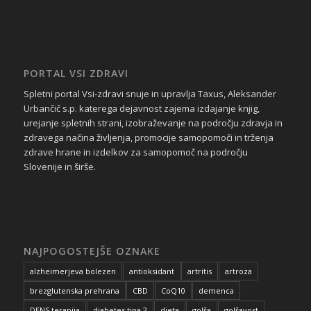
PORTAL VSI ZDRAVI
Spletni portal Vsi-zdravi snuje in upravlja Taxus, Aleksander
Urbančič s.p. katerega dejavnost zajema izdajanje knjig,
urejanje spletnih strani, izobraževanje na področju zdravja in
zdravega načina življenja, promocije samopomoči in trženja
zdrave hrane in izdelkov za samopomoč na področju
Slovenije in širše.
NAJPOGOSTEJŠE OZNAKE
alzheimerjeva bolezen
antioksidant
artritis
artroza
brezglutenska prehrana
CBD
CoQ10
demenca
DENS terapija
diabetes tipa 2
dieta
golša
golšavost