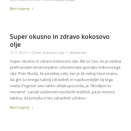
Beri naprej
Super okusno in zdravo kokosovo
olje
/
/
15. 9. 2013
v
Članki
,
Kokosovo olje
Aleksander
Super okusno in zdravo kokosovo olje. Bili so časi, ko je večina
prehranskih strokovnjakov odsvetovala uporabo kokosovega
olja. Prav škoda, še posebej zato, ker je že nekaj časa znano,
da gre za enega nabolj zdravilnih in najokusnejših olj tega
sveta. Pogosto smo lahko slišali opozorila, je “škodljivo in
nevarno” zaradi vsebnosti nasičenih maščob, pa je resnica
takšna, da prinaša vrsto zdravilnih učinkov.
Beri naprej