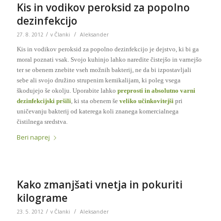
Kis in vodikov peroksid za popolno
dezinfekcijo
/
/
27. 8. 2012
v
Članki
Aleksander
Kis in vodikov peroksid za popolno dezinfekcijo je dejstvo, ki bi ga
moral poznati vsak. Svojo kuhinjo lahko naredite čistejšo in varnejšo
ter se obenem znebite vseh možnih bakterij, ne da bi izpostavljali
sebe ali svojo družino strupenim kemikalijam, ki poleg vsega
škodujejo še okolju. Uporabite lahko
preprosti in absolutno varni
dezinfekcijski pršili
, ki sta obenem še
veliko učinkovitejši
pri
uničevanju bakterij od katerega koli znanega komercialnega
čistilnega sredstva.
Beri naprej
Kako zmanjšati vnetja in pokuriti
kilograme
/
/
23. 5. 2012
v
Članki
Aleksander