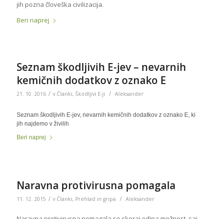
jih pozna človeška civilizacija.
Beri naprej
Seznam škodljivih E-jev – nevarnih
kemičnih dodatkov z oznako E
/
/
21. 10. 2016
v
Članki
,
Škodljivi E-ji
Aleksander
Seznam škodljivih E-jev, nevarnih kemičnih dodatkov z oznako E, ki
jih najdemo v živilih
Beri naprej
Naravna protivirusna pomagala
/
/
11. 12. 2015
v
Članki
,
Prehlad in gripa
Aleksander
Naravna protivirusna pomagala so skoraj edina možnost, saj