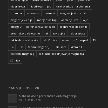
hipertiroza
hipotiroza
jod
kardiovaskularna obolenja
kurkuma
kurkumin
magnezij
magnezijevi kosmiči
magnezijevo olje
možganska kap
obolenja srca
olje
omega-3
parkinsonova bolezen
prehransko dopolnilo
proti-rakavo delovanje
rak
rak dojke
rak prostate
rak trebušne slinavke
rak ščitnice
selen
srčni napad
T3
T4
THC
topični magnezij
ubiquinol
vitamin C
čezkožni magnezij
čezkožno dopolnjevanje magnezija
ščitnica
ZADNJI PRISPEVKI
Slabe novice o prehranskih virih magnezija
28. 11. 2019 - 6:58
Ali se alfa lipoična kislina ALA nahaja tudi v hrani?