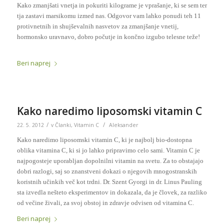
Kako zmanjšati vnetja in pokuriti kilograme je vprašanje, ki se sem ter
tja zastavi marsikomu izmed nas. Odgovor vam lahko ponudi teh 11
protivnetnih in shujševalnih nasvetov za zmanjšanje vnetij,
hormonsko uravnavo, dobro počutje in končno izgubo telesne teže!
Beri naprej
Kako naredimo liposomski vitamin C
/
/
22. 5. 2012
v
Članki
,
Vitamin C
Aleksander
Kako naredimo liposomski vitamin C, ki je najbolj bio-dostopna
oblika vitamina C, ki si jo lahko pripravimo celo sami. Vitamin C je
najpogosteje uporabljan dopolnilni vitamin na svetu. Za to obstajajo
dobri razlogi, saj so znanstveni dokazi o njegovih mnogostranskih
koristnih učinkih več kot trdni. Dr. Szent Gyorgi in dr. Linus Pauling
sta izvedla nešteto eksperimentov in dokazala, da je človek, za razliko
od večine živali, za svoj obstoj in zdravje odvisen od vitamina C.
Beri naprej