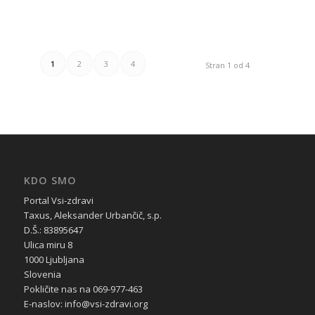
1
2
3
4
Stran 1 od 4
KDO SMO
Portal Vsi-zdravi
Taxus, Aleksander Urbančič, s.p.
D.Š.: 83895647
Ulica miru 8
1000 Ljubljana
Slovenia
Pokličite nas na 069-977-463
E-naslov: info@vsi-zdravi.org