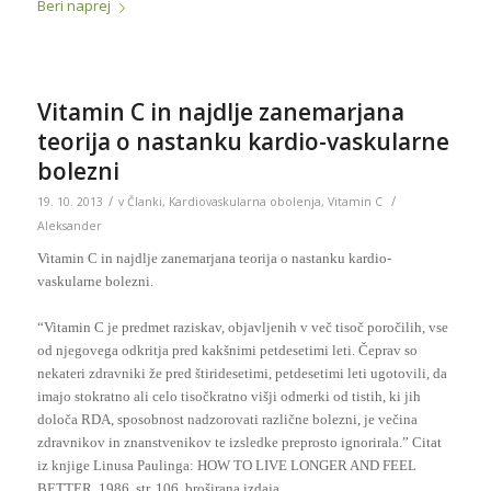
Beri naprej
Vitamin C in najdlje zanemarjana
teorija o nastanku kardio-vaskularne
bolezni
/
/
19. 10. 2013
v
Članki
,
Kardiovaskularna obolenja
,
Vitamin C
Aleksander
Vitamin C in najdlje zanemarjana teorija o nastanku kardio-
vaskularne bolezni.
“Vitamin C je predmet raziskav, objavljenih v več tisoč poročilih, vse
od njegovega odkritja pred kakšnimi petdesetimi leti. Čeprav so
nekateri zdravniki že pred štiridesetimi, petdesetimi leti ugotovili, da
imajo stokratno ali celo tisočkratno višji odmerki od tistih, ki jih
določa RDA, sposobnost nadzorovati različne bolezni, je večina
zdravnikov in znanstvenikov te izsledke preprosto ignorirala.” Citat
iz knjige Linusa Paulinga: HOW TO LIVE LONGER AND FEEL
BETTER, 1986, str. 106, broširana izdaja.