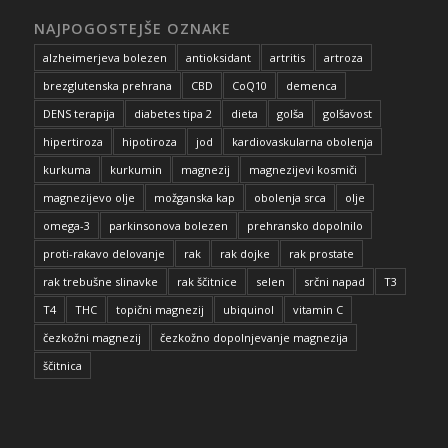
NAJPOGOSTEJŠE OZNAKE
alzheimerjeva bolezen
antioksidant
artritis
artroza
brezglutenska prehrana
CBD
CoQ10
demenca
DENS terapija
diabetes tipa 2
dieta
golša
golšavost
hipertiroza
hipotiroza
jod
kardiovaskularna obolenja
kurkuma
kurkumin
magnezij
magnezijevi kosmiči
magnezijevo olje
možganska kap
obolenja srca
olje
omega-3
parkinsonova bolezen
prehransko dopolnilo
proti-rakavo delovanje
rak
rak dojke
rak prostate
rak trebušne slinavke
rak ščitnice
selen
srčni napad
T3
T4
THC
topični magnezij
ubiquinol
vitamin C
čezkožni magnezij
čezkožno dopolnjevanje magnezija
ščitnica