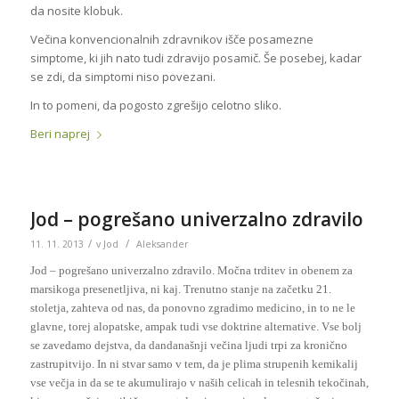
da nosite klobuk.
Večina konvencionalnih zdravnikov išče posamezne
simptome, ki jih nato tudi zdravijo posamič. Še posebej, kadar
se zdi, da simptomi niso povezani.
In to pomeni, da pogosto zgrešijo celotno sliko.
Beri naprej
Jod – pogrešano univerzalno zdravilo
/
/
11. 11. 2013
v
Jod
Aleksander
Jod – pogrešano univerzalno zdravilo. Močna trditev in obenem za
marsikoga presenetljiva, ni kaj. Trenutno stanje na začetku 21.
stoletja, zahteva od nas, da ponovno zgradimo medicino, in to ne le
glavne, torej alopatske, ampak tudi vse doktrine alternative. Vse bolj
se zavedamo dejstva, da dandanašnji večina ljudi trpi za kronično
zastrupitvijo. In ni stvar samo v tem, da je plima strupenih kemikalij
vse večja in da se te akumulirajo v naših celicah in telesnih tekočinah,