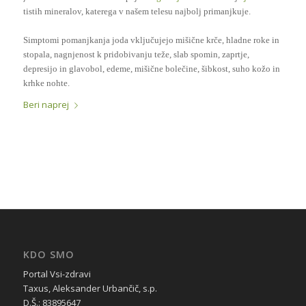
tistih mineralov, katerega v našem telesu najbolj primanjkuje.
Simptomi pomanjkanja joda vključujejo mišične krče, hladne roke in
stopala, nagnjenost k pridobivanju teže, slab spomin, zaprtje,
depresijo in glavobol, edeme, mišične bolečine, šibkost, suho kožo in
krhke nohte.
Beri naprej
KDO SMO
Portal Vsi-zdravi
Taxus, Aleksander Urbančič, s.p.
D.Š.: 83895647