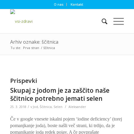
O nas
Kontakt
Arhiv oznake: ščitnica
Tu ste:
Prva stran
/
ščitnica
Prispevki
Skupaj z jodom je za zaščito naše
ščitnice potrebno jemati selen
/
/
25. 3. 2018
v
Jod
,
Ščitnica
,
Selen
Aleksander
Če v google vnesete iskalni pojem ‘iodine deficiency’ (torej
pomanjkanje joda), boste našli več strani, ki trdijo, da je
pomanjkanje joda redek pojav. A če povprašate