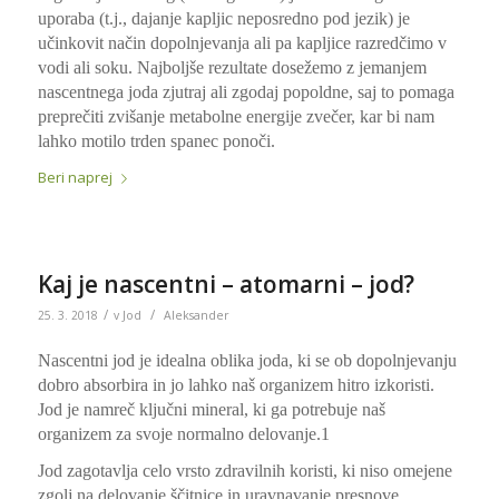
uporaba (t.j., dajanje kapljic neposredno pod jezik) je
učinkovit način dopolnjevanja ali pa kapljice razredčimo v
vodi ali soku. Najboljše rezultate dosežemo z jemanjem
nascentnega joda zjutraj ali zgodaj popoldne, saj to pomaga
preprečiti zvišanje metabolne energije zvečer, kar bi nam
lahko motilo trden spanec ponoči.
Beri naprej
Kaj je nascentni – atomarni – jod?
/
/
25. 3. 2018
v
Jod
Aleksander
Nascentni jod je idealna oblika joda, ki se ob dopolnjevanju
dobro absorbira in jo lahko naš organizem hitro izkoristi.
Jod je namreč ključni mineral, ki ga potrebuje naš
organizem za svoje normalno delovanje.1
Jod zagotavlja celo vrsto zdravilnih koristi, ki niso omejene
zgolj na delovanje ščitnice in uravnavanje presnove,