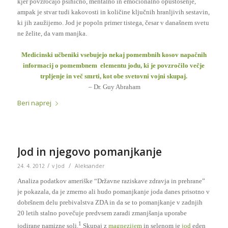
kjer povzročajo psihično, mentalno in emocionalno opustošenje,
ampak je stvar tudi kakovosti in količine ključnih hranljivih sestavin,
ki jih zaužijemo. Jod je popoln primer tistega, česar v današnem svetu
ne želite, da vam manjka.
Medicinski učbeniki vsebujejo nekaj pomembnih kosov napačnih
informacij o pomembnem elementu jodu, ki je povzročilo večje
trpljenje in več smrti, kot obe svetovni vojni skupaj.
– Dr. Guy Abraham
Beri naprej
Jod in njegovo pomanjkanje
/
/
24. 4. 2012
v
Jod
Aleksander
Analiza podatkov ameriške “Državne raziskave zdravja in prehrane”
je pokazala, da je zmerno ali hudo pomanjkanje joda danes prisotno v
dobršnem delu prebivalstva ZDA in da se to pomanjkanje v zadnjih
20 letih stalno povečuje predvsem zaradi zmanjšanja uporabe
1
jodirane namizne soli.
Skupaj z
magnezijem
in selenom je
jod
eden