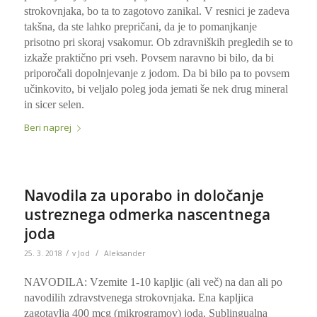
strokovnjaka, bo ta to zagotovo zanikal. V resnici je zadeva
takšna, da ste lahko prepričani, da je to pomanjkanje
prisotno pri skoraj vsakomur. Ob zdravniških pregledih se to
izkaže praktično pri vseh. Povsem naravno bi bilo, da bi
priporočali dopolnjevanje z jodom. Da bi bilo pa to povsem
učinkovito, bi veljalo poleg joda jemati še nek drug mineral
in sicer selen.
Beri naprej
Navodila za uporabo in določanje
ustreznega odmerka nascentnega
joda
/
/
25. 3. 2018
v
Jod
Aleksander
NAVODILA: Vzemite 1-10 kapljic (ali več) na dan ali po
navodilih zdravstvenega strokovnjaka. Ena kapljica
zagotavlja 400 mcg (mikrogramov) joda. Sublingualna