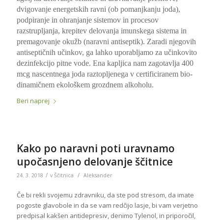
dvigovanje energetskih ravni (ob pomanjkanju joda),
podpiranje in ohranjanje sistemov in procesov
razstrupljanja, krepitev delovanja imunskega sistema in
premagovanje okužb (naravni antiseptik). Zaradi njegovih
antiseptičnih učinkov, ga lahko uporabljamo za učinkovito
dezinfekcijo pitne vode. Ena kapljica nam zagotavlja 400
mcg nascentnega joda raztopljenega v certificiranem bio-
dinamičnem ekološkem grozdnem alkoholu.
Beri naprej
Kako po naravni poti uravnamo
upočasnjeno delovanje ščitnice
/
/
24. 3. 2018
v
Ščitnica
Aleksander
Če bi rekli svojemu zdravniku, da ste pod stresom, da imate
pogoste glavobole in da se vam redčijo lasje, bi vam verjetno
predpisal kakšen antidepresiv, denimo Tylenol, in priporočil,