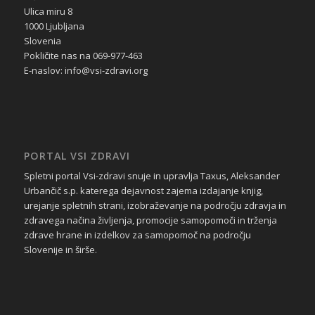
Ulica miru 8
1000 Ljubljana
Slovenia
Pokličite nas na 069-977-463
E-naslov: info@vsi-zdravi.org
PORTAL VSI ZDRAVI
Spletni portal Vsi-zdravi snuje in upravlja Taxus, Aleksander
Urbančič s.p. katerega dejavnost zajema izdajanje knjig,
urejanje spletnih strani, izobraževanje na področju zdravja in
zdravega načina življenja, promocije samopomoči in trženja
zdrave hrane in izdelkov za samopomoč na področju
Slovenije in širše.