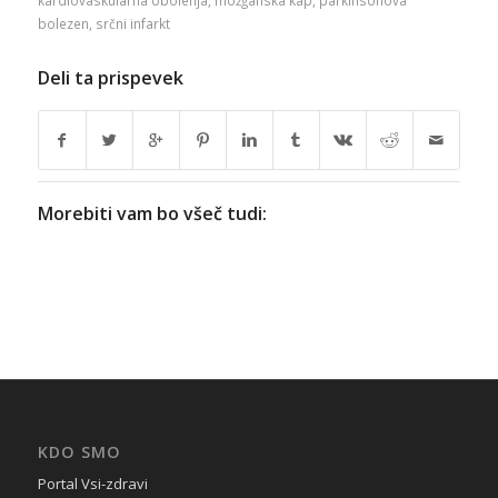
bolezen
,
srčni infarkt
Deli ta prispevek
Morebiti vam bo všeč tudi:
KDO SMO
Portal Vsi-zdravi