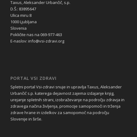
Taxus, Aleksander Urbančič, s.p.
D.Š.: 83895647
Ulica miru 8
1000 Ljubljana
Slovenia
Pokličite nas na 069-977-463
E-naslov: info@vsi-zdravi.org
PORTAL VSI ZDRAVI
Spletni portal Vsi-zdravi snuje in upravlja Taxus, Aleksander
Urbančič s.p. katerega dejavnost zajema izdajanje knjig,
urejanje spletnih strani, izobraževanje na področju zdravja in
zdravega načina življenja, promocije samopomoči in trženja
zdrave hrane in izdelkov za samopomoč na področju
Slovenije in širše.