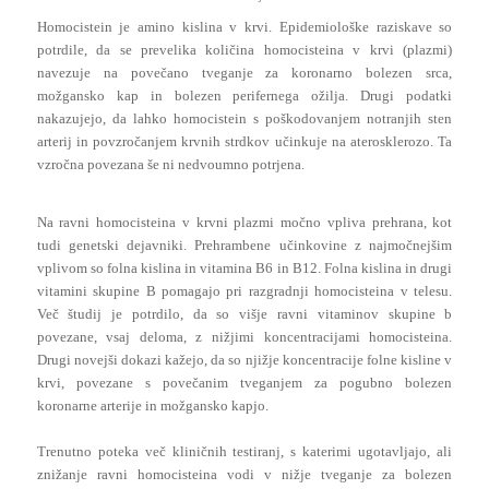
Homocistein je amino kislina v krvi. Epidemiološke raziskave so
potrdile, da se prevelika količina homocisteina v krvi (plazmi)
navezuje na povečano tveganje za koronarno bolezen srca,
možgansko kap in bolezen perifernega ožilja. Drugi podatki
nakazujejo, da lahko homocistein s poškodovanjem notranjih sten
arterij in povzročanjem krvnih strdkov učinkuje na aterosklerozo. Ta
vzročna povezana še ni nedvoumno potrjena.
Na ravni homocisteina v krvni plazmi močno vpliva prehrana, kot
tudi genetski dejavniki. Prehrambene učinkovine z najmočnejšim
vplivom so folna kislina in vitamina B6 in B12. Folna kislina in drugi
vitamini skupine B pomagajo pri razgradnji homocisteina v telesu.
Več študij je potrdilo, da so višje ravni vitaminov skupine b
povezane, vsaj deloma, z nižjimi koncentracijami homocisteina.
Drugi novejši dokazi kažejo, da so njižje koncentracije folne kisline v
krvi, povezane s povečanim tveganjem za pogubno bolezen
koronarne arterije in možgansko kapjo.
Trenutno poteka več kliničnih testiranj, s katerimi ugotavljajo, ali
znižanje ravni homocisteina vodi v nižje tveganje za bolezen