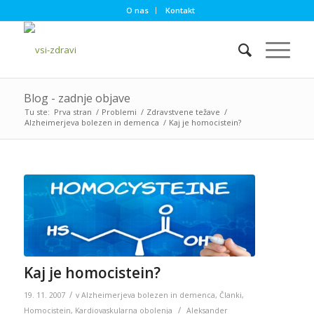
O nas
Kontakt
Blog - zadnje objave
Tu ste:
Prva stran
/
Problemi
/
Zdravstvene težave
/
Alzheimerjeva bolezen in demenca
/
Kaj je homocistein?
Kaj je homocistein?
/
19. 11. 2007
v
Alzheimerjeva bolezen in demenca
,
Članki
,
/
Homocistein
,
Kardiovaskularna obolenja
Aleksander