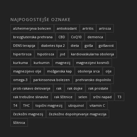
NAJPOGOSTEJŠE OZNAKE
alzheimerjeva bolezen
antioksidant
artritis
artroza
brezglutenska prehrana
CBD
CoQ10
demenca
DENS terapija
diabetes tipa 2
dieta
golša
golšavost
hipertiroza
hipotiroza
jod
kardiovaskularna obolenja
kurkuma
kurkumin
magnezij
magnezijevi kosmiči
magnezijevo olje
možganska kap
obolenja srca
olje
omega-3
parkinsonova bolezen
prehransko dopolnilo
proti-rakavo delovanje
rak
rak dojke
rak prostate
rak trebušne slinavke
rak ščitnice
selen
srčni napad
T3
T4
THC
topični magnezij
ubiquinol
vitamin C
čezkožni magnezij
čezkožno dopolnjevanje magnezija
ščitnica