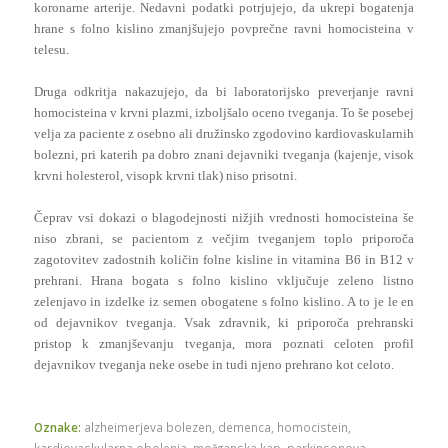
koronarne arterije. Nedavni podatki potrjujejo, da ukrepi bogatenja
hrane s folno kislino zmanjšujejo povprečne ravni homocisteina v
telesu.
Druga odkritja nakazujejo, da bi laboratorijsko preverjanje ravni
homocisteina v krvni plazmi, izboljšalo oceno tveganja. To še posebej
velja za paciente z osebno ali družinsko zgodovino kardiovaskularnih
bolezni, pri katerih pa dobro znani dejavniki tveganja (kajenje, visok
krvni holesterol, visopk krvni tlak) niso prisotni.
Čeprav vsi dokazi o blagodejnosti nižjih vrednosti homocisteina še
niso zbrani, se pacientom z večjim tveganjem toplo priporoča
zagotovitev zadostnih količin folne kisline in vitamina B6 in B12 v
prehrani. Hrana bogata s folno kislino vključuje zeleno listno
zelenjavo in izdelke iz semen obogatene s folno kislino. A to je le en
od dejavnikov tveganja. Vsak zdravnik, ki priporoča prehranski
pristop k zmanjševanju tveganja, mora poznati celoten profil
dejavnikov tveganja neke osebe in tudi njeno prehrano kot celoto.
Oznake:
alzheimerjeva bolezen
,
demenca
,
homocistein
,
kardiovaskularna obolenja
,
možganska kap
,
parkinsonova