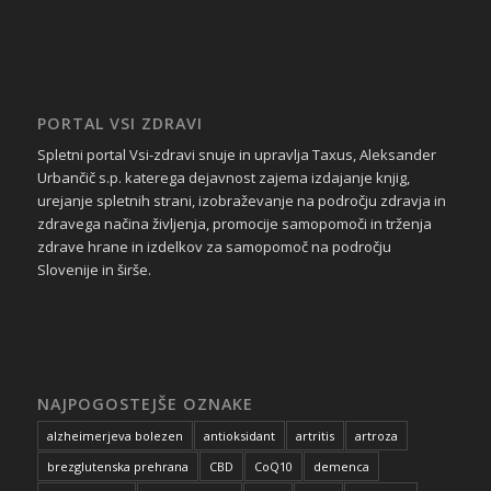
PORTAL VSI ZDRAVI
Spletni portal Vsi-zdravi snuje in upravlja Taxus, Aleksander
Urbančič s.p. katerega dejavnost zajema izdajanje knjig,
urejanje spletnih strani, izobraževanje na področju zdravja in
zdravega načina življenja, promocije samopomoči in trženja
zdrave hrane in izdelkov za samopomoč na področju
Slovenije in širše.
NAJPOGOSTEJŠE OZNAKE
alzheimerjeva bolezen
antioksidant
artritis
artroza
brezglutenska prehrana
CBD
CoQ10
demenca