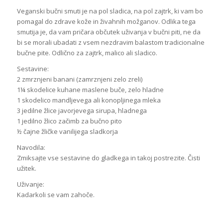
Veganski bučni smuti je na pol sladica, na pol zajtrk, ki vam bo
pomagal do zdrave kože in živahnih možganov. Odlika tega
smutija je, da vam pričara občutek uživanja v bučni piti, ne da
bi se morali ubadati z vsem nezdravim balastom tradicionalne
bučne pite. Odlično za zajtrk, malico ali sladico.
Sestavine:
2 zmrznjeni banani (zamrznjeni zelo zreli)
1¼ skodelice kuhane maslene buče, zelo hladne
1 skodelico mandljevega ali konopljinega mleka
3 jedilne žlice javorjevega sirupa, hladnega
1 jedilno žlico začimb za bučno pito
½ čajne žličke vanilijega sladkorja
Navodila:
Zmiksajte vse sestavine do gladkega in takoj postrezite. Čisti
užitek.
Uživanje:
Kadarkoli se vam zahoče.