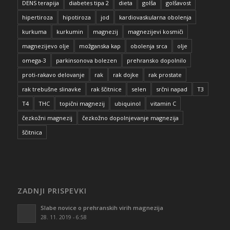
DENS terapija
diabetes tipa 2
dieta
golša
golšavost
hipertiroza
hipotiroza
jod
kardiovaskularna obolenja
kurkuma
kurkumin
magnezij
magnezijevi kosmiči
magnezijevo olje
možganska kap
obolenja srca
olje
omega-3
parkinsonova bolezen
prehransko dopolnilo
proti-rakavo delovanje
rak
rak dojke
rak prostate
rak trebušne slinavke
rak ščitnice
selen
srčni napad
T3
T4
THC
topični magnezij
ubiquinol
vitamin C
čezkožni magnezij
čezkožno dopolnjevanje magnezija
ščitnica
ZADNJI PRISPEVKI
Slabe novice o prehranskih virih magnezija
28. 11. 2019 - 6:58