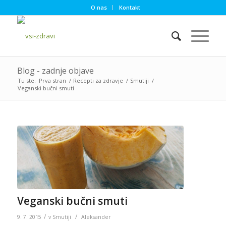
O nas
Kontakt
Blog - zadnje objave
Tu ste:
Prva stran
/
Recepti za zdravje
/
Smutiji
/
Veganski bučni smuti
Veganski bučni smuti
/
/
9. 7. 2015
v
Smutiji
Aleksander