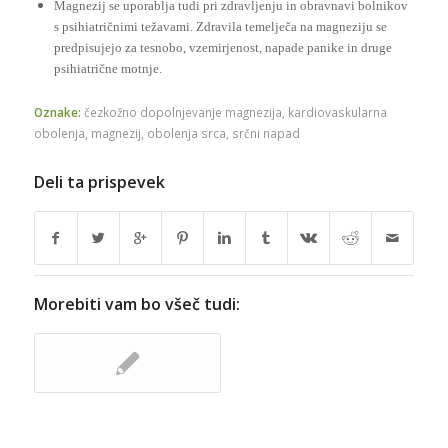
Magnezij se uporablja tudi pri zdravljenju in obravnavi bolnikov
s psihiatričnimi težavami. Zdravila temelječa na magneziju se
predpisujejo za tesnobo, vzemirjenost, napade panike in druge
psihiatrične motnje.
Oznake:
čezkožno dopolnjevanje magnezija
,
kardiovaskularna
obolenja
,
magnezij
,
obolenja srca
,
srčni napad
Deli ta prispevek
Morebiti vam bo všeč tudi: