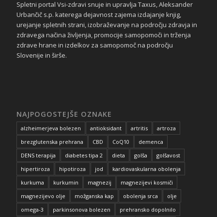
Spletni portal Vsi-zdravi snuje in upravlja Taxus, Aleksander
Urbančič s.p. katerega dejavnost zajema izdajanje knjig,
urejanje spletnih strani, izobraževanje na področju zdravja in
zdravega načina življenja, promocije samopomoči in trženja
zdrave hrane in izdelkov za samopomoč na področju
Slovenije in širše.
NAJPOGOSTEJŠE OZNAKE
alzheimerjeva bolezen
antioksidant
artritis
artroza
brezglutenska prehrana
CBD
CoQ10
demenca
DENS terapija
diabetes tipa 2
dieta
golša
golšavost
hipertiroza
hipotiroza
jod
kardiovaskularna obolenja
kurkuma
kurkumin
magnezij
magnezijevi kosmiči
magnezijevo olje
možganska kap
obolenja srca
olje
omega-3
parkinsonova bolezen
prehransko dopolnilo