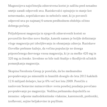
Magnezijeva najočitnejša zdravstvena korist je zaščita pred nenadno
smrtjo zaradi odpovedi srca. Raziskovalci opisujejo to stanje kot
netravmasko, nepričakovano in nebolečo smrt, ki jo povzroči
odpoved srca po najmanj 6-urnem predhodnem obdobju očitno
dobrega počutja.
Priljubljenost magnezija in njegovih zdravstvenih koristi so
povzročile številne nove študije, katerih namen je boljše definiranje
vloge magnezija pri izboljševanju in ohranjanju zdravja. Raziskave
človeške prehrane kažejo, da večina populacije ne dosega
priporočenega dnevnega vnosa magnezija, ki je za moške 420 mg in
320 mg za ženske. Izvedene so bile tudi študije o škodljivih učinkih
pomanjkanja magnezija.
Skupina Freedonia Group je poročala, da bo mednarodno
povpraševanje po mineralih in hranilih doseglo do leta 2013 kakšnih
12.6 milijard dolarjev, kar je 6% več kot leta 2009. Poročilo z
naslovom Sestavine nutracevtikov sveta posebej poudarja povečano
povpraševanje po magneziju. Vodilna prehranska dopolnilča so
trenutno: odporne maltodekstrinske vlaknine, karotenoidi, probiotiki,
izoflavoni, sojine beljakovine in psyllium.