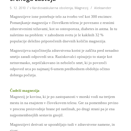
/
/
5. 12. 2010
v
Kardiovaskularna obolenja
,
Magnezij
Aleksander
Magnezijeve ione potrebuje telo za tvorbo več kot 300 encimov.
Pomanjkanje magnezija v človeškem telesu je povezano z resnimi
zdravstvenimi težavami, kot so osteoporoza, diabetes in astma. In tu
naletimo na problem: v zahodnem svetu je le kakšnih 32 %
populacije deležno priporočenih dnevnih količin magnezija.
Magnezijeva najočitnejša zdravstvena korist je zaščita pred nenadno
smrtjo zaradi odpovedi srca. Raziskovalci opisujejo to stanje kot
netravmasko, nepričakovano in nebolečo smrt, ki jo povzroči
odpoved srca po najmanj 6-urnem predhodnem obdobju očitno
dobrega počutja.
Čudeži magnezija
Magnezij je kovina, ki je po zastopanosti v morski vodi na tretjem
mestu in na enajstem v človekovem telesu. Gre za pomembno prvino
v procesu proizvodnje hrane pri rastlinah, po drugi strani pa je ena
najpomembnejših sestavin gnojil.
Magnezijevi derivati se uporabljajo tudi v zdravstvene namene, in
sicer: