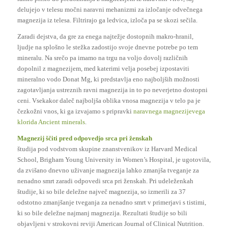
delujejo v telesu močni naravni mehanizmi za izločanje odvečnega
magnezija iz telesa. Filtrirajo ga ledvica, izloča pa se skozi sečila.
Zaradi dejstva, da gre za enega najtežje dostopnih makro-hranil,
ljudje na splošno le stežka zadostijo svoje dnevne potrebe po tem
mineralu. Na srečo pa imamo na trgu na voljo dovolj različnih
dopolnil z magnezijem, med katerimi velja posebej izpostaviti
mineralno vodo Donat Mg, ki predstavlja eno najboljših možnosti
zagotavljanja ustreznih ravni magnezija in to po neverjetno dostopni
ceni. Vsekakor daleč najboljša oblika vnosa magnezija v telo pa je
čezkožni vnos, ki ga izvajamo s pripravki
naravnega magnezijevega
klorida Ancient minerals
.
Magnezij ščiti pred odpovedjo srca pri ženskah
študija pod vodstvom skupine znanstvenikov iz Harvard Medical
School, Brigham Young University in Women’s Hospital, je ugotovila,
da zvišano dnevno uživanje magnezija lahko zmanjša tveganje za
nenadno smrt zaradi odpovedi srca pri ženskah. Pri udeleženkah
študije, ki so bile deležne največ magnezija, so izmerili za 37
odstotno zmanjšanje tveganja za nenadno smrt v primerjavi s tistimi,
ki so bile deležne najmanj magnezija. Rezultati študije so bili
objavljeni v strokovni reviji American Journal of Clinical Nutrition.