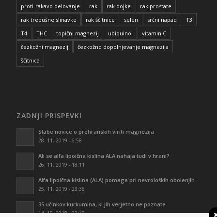
proti-rakavo delovanje
rak
rak dojke
rak prostate
rak trebušne slinavke
rak ščitnice
selen
srčni napad
T3
T4
THC
topični magnezij
ubiquinol
vitamin C
čezkožni magnezij
čezkožno dopolnjevanje magnezija
ščitnica
ZADNJI PRISPEVKI
Slabe novice o prehranskih virih magnezija
28. 11. 2019 - 6:58
Ali se alfa lipoična kislina ALA nahaja tudi v hrani?
26. 11. 2019 - 18:11
Alfa lipoična kislina (ALA) pomaga pri nevroloških obolenjih
25. 11. 2019 - 23:38
35 učinkov kurkumina, ki jih verjetno ne poznate
14. 10. 2018 - 22:48