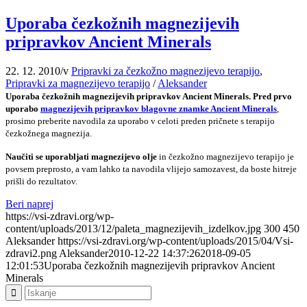
Uporaba čezkožnih magnezijevih
pripravkov Ancient Minerals
22. 12. 2010
/
v
Pripravki za čezkožno magnezijevo terapijo
,
Pripravki za magnezijevo terapijo
/
Aleksander
Uporaba čezkožnih magnezijevih pripravkov Ancient Minerals. Pred prvo
uporabo
magnezijevih pripravkov blagovne znamke Ancient Minerals
,
prosimo preberite navodila za uporabo v celoti preden pričnete s terapijo
čezkožnega magnezija.
Naučiti se uporabljati magnezijevo olje
in čezkožno magnezijevo terapijo je
povsem preprosto, a vam lahko ta navodila vlijejo samozavest, da boste hitreje
prišli do rezultatov.
Beri naprej
https://vsi-zdravi.org/wp-
content/uploads/2013/12/paleta_magnezijevih_izdelkov.jpg
300
450
Aleksander
https://vsi-zdravi.org/wp-content/uploads/2015/04/Vsi-
zdravi2.png
Aleksander
2010-12-22 14:37:26
2018-09-05
12:01:53
Uporaba čezkožnih magnezijevih pripravkov Ancient
Minerals