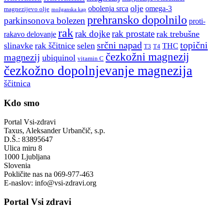
olje
obolenja srca
omega-3
magnezijevo olje
možganska kap
prehransko dopolnilo
parkinsonova bolezen
proti-
rak
rak dojke
rak prostate
rak trebušne
rakavo delovanje
srčni napad
topični
slinavke
rak ščitnice
selen
THC
T3
T4
čezkožni magnezij
magnezij
ubiquinol
vitamin C
čezkožno dopolnjevanje magnezija
ščitnica
Kdo smo
Portal Vsi-zdravi
Taxus, Aleksander Urbančič, s.p.
D.Š.: 83895647
Ulica miru 8
1000 Ljubljana
Slovenia
Pokličite nas na 069-977-463
E-naslov: info@vsi-zdravi.org
Portal Vsi zdravi