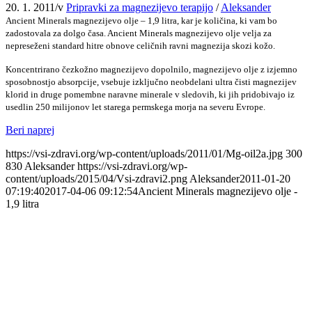
20. 1. 2011
/
v
Pripravki za magnezijevo terapijo
/
Aleksander
Ancient Minerals magnezijevo olje – 1,9 litra, kar je količina, ki vam bo
zadostovala za dolgo časa. Ancient Minerals magnezijevo olje velja za
nepreseženi standard hitre obnove celičnih ravni magnezija skozi kožo.
Koncentrirano čezkožno magnezijevo dopolnilo, magnezijevo olje z izjemno
sposobnostjo absorpcije, vsebuje izključno neobdelani ultra čisti magnezijev
klorid in druge pomembne naravne minerale v sledovih, ki jih pridobivajo iz
usedlin 250 milijonov let starega permskega morja na severu Evrope.
Beri naprej
https://vsi-zdravi.org/wp-content/uploads/2011/01/Mg-oil2a.jpg
300
830
Aleksander
https://vsi-zdravi.org/wp-
content/uploads/2015/04/Vsi-zdravi2.png
Aleksander
2011-01-20
07:19:40
2017-04-06 09:12:54
Ancient Minerals magnezijevo olje -
1,9 litra