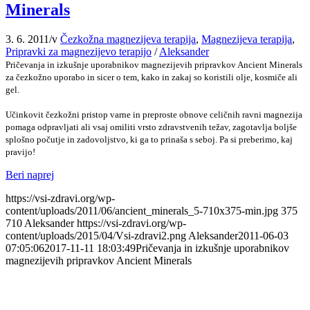
Minerals
3. 6. 2011
/
v
Čezkožna magnezijeva terapija
,
Magnezijeva terapija
,
Pripravki za magnezijevo terapijo
/
Aleksander
Pričevanja in izkušnje uporabnikov magnezijevih pripravkov Ancient Minerals
za čezkožno uporabo in sicer o tem, kako in zakaj so koristili olje, kosmiče ali
gel.
Učinkovit čezkožni pristop varne in preproste obnove celičnih ravni magnezija
pomaga odpravljati ali vsaj omiliti vrsto zdravstvenih težav, zagotavlja boljše
splošno počutje in zadovoljstvo, ki ga to prinaša s seboj. Pa si preberimo, kaj
pravijo!
Beri naprej
https://vsi-zdravi.org/wp-
content/uploads/2011/06/ancient_minerals_5-710x375-min.jpg
375
710
Aleksander
https://vsi-zdravi.org/wp-
content/uploads/2015/04/Vsi-zdravi2.png
Aleksander
2011-06-03
07:05:06
2017-11-11 18:03:49
Pričevanja in izkušnje uporabnikov
magnezijevih pripravkov Ancient Minerals