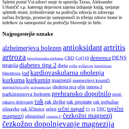
Spletni portal Vsi-zdravi snuje in upravlja Taxus, Aleksander
Urbančič s.p. katerega dejavnost zajema izdajanje knjig, urejanje
spletnih strani, izobraževanje na področju zdravja in zdravega
načina življenja, promocije samopomoči in trženja zdrave hrane in
izdelkov za samopomoč na področju Slovenije in širše.
Najpogostejše oznake
artritis
antioksidant
alzheimerjeva bolezen
artroza
demenca
DENS
CBD
CoQ10
brezglutenska prehrana
diabetes tipa 2
terapija
dieta
golša
golšavost
hipertiroza
kardiovaskularna obolenja
jod
hipotiroza
kurkuma
kurkumin
magnezij
magnezijevi kosmiči
olje
obolenja srca
omega-3
magnezijevo olje
možganska kap
prehransko dopolnilo
parkinsonova bolezen
proti-
rak
rak dojke
rak prostate
rak trebušne
rakavo delovanje
srčni napad
topični
slinavke
rak ščitnice
selen
THC
T3
T4
čezkožni magnezij
magnezij
ubiquinol
vitamin C
čezkožno dopolnjevanje magnezija