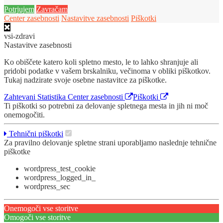
Potrjujem
Zavračam
Center zasebnosti
Nastavitve zasebnosti
Piškotki
vsi-zdravi
Nastavitve zasebnosti
Ko obiščete katero koli spletno mesto, le to lahko shranjuje ali
pridobi podatke v vašem brskalniku, večinoma v obliki piškotkov.
Tukaj nadzirate svoje osebne nastavitce za piškotke.
Zahtevani
Statistika
Center zasebnosti
Piškotki
Ti piškotki so potrebni za delovanje spletnega mesta in jih ni moč
onemogočiti.
Tehnični piškotki
Za pravilno delovanje spletne strani uporabljamo naslednje tehnične
piškotke
wordpress_test_cookie
wordpress_logged_in_
wordpress_sec
Onemogoči vse storitve
Omogoči vse storitve