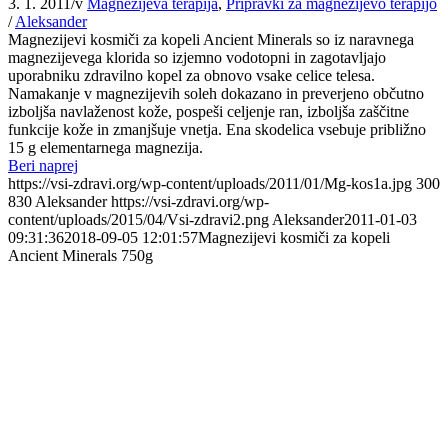
3. 1. 2011
/
v
Magnezijeva terapija
,
Pripravki za magnezijevo terapijo
/
Aleksander
Magnezijevi kosmiči za kopeli Ancient Minerals so iz naravnega
magnezijevega klorida so izjemno vodotopni in zagotavljajo
uporabniku zdravilno kopel za obnovo vsake celice telesa.
Namakanje v magnezijevih soleh dokazano in preverjeno občutno
izboljša navlaženost kože, pospeši celjenje ran, izboljša zaščitne
funkcije kože in zmanjšuje vnetja. Ena skodelica vsebuje približno
15 g elementarnega magnezija.
Beri naprej
https://vsi-zdravi.org/wp-content/uploads/2011/01/Mg-kos1a.jpg
300
830
Aleksander
https://vsi-zdravi.org/wp-
content/uploads/2015/04/Vsi-zdravi2.png
Aleksander
2011-01-03
09:31:36
2018-09-05 12:01:57
Magnezijevi kosmiči za kopeli
Ancient Minerals 750g