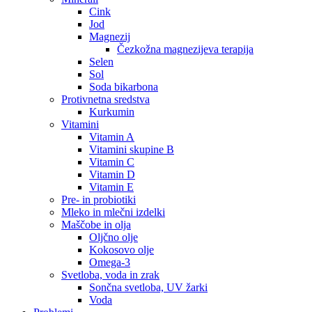
Cink
Jod
Magnezij
Čezkožna magnezijeva terapija
Selen
Sol
Soda bikarbona
Protivnetna sredstva
Kurkumin
Vitamini
Vitamin A
Vitamini skupine B
Vitamin C
Vitamin D
Vitamin E
Pre- in probiotiki
Mleko in mlečni izdelki
Maščobe in olja
Oljčno olje
Kokosovo olje
Omega-3
Svetloba, voda in zrak
Sončna svetloba, UV žarki
Voda