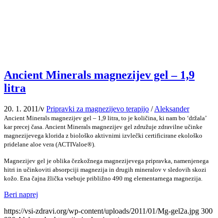
Ancient Minerals magnezijev gel – 1,9
litra
20. 1. 2011
/
v
Pripravki za magnezijevo terapijo
/
Aleksander
Ancient Minerals magnezijev gel – 1,9 litra, to je količina, ki nam bo ‘držala’
kar precej časa. Ancient Minerals magnezijev gel združuje zdravilne učinke
magnezijevega klorida z biološko aktivnimi izvlečki certificirane ekološko
pridelane aloe vera (ACTIValoe®).
Magnezijev gel je oblika čezkožnega magnezijevega pripravka, namenjenega
hitri in učinkoviti absorpciji magnezija in drugih mineralov v sledovih skozi
kožo. Ena čajna žlička vsebuje približno 490 mg elementarnega magnezija.
Beri naprej
https://vsi-zdravi.org/wp-content/uploads/2011/01/Mg-gel2a.jpg
300