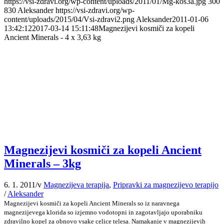
https://vsi-zdravi.org/wp-content/uploads/2011/01/Mg-kos3a.jpg
300
830
Aleksander
https://vsi-zdravi.org/wp-
content/uploads/2015/04/Vsi-zdravi2.png
Aleksander
2011-01-06
13:42:12
2017-03-14 15:11:48
Magnezijevi kosmiči za kopeli
Ancient Minerals - 4 x 3,63 kg
Magnezijevi kosmiči za kopeli Ancient
Minerals – 3kg
6. 1. 2011
/
v
Magnezijeva terapija
,
Pripravki za magnezijevo terapijo
/
Aleksander
Magnezijevi kosmiči za kopeli Ancient Minerals so iz naravnega
magnezijevega klorida so izjemno vodotopni in zagotavljajo uporabniku
zdravilno kopel za obnovo vsake celice telesa. Namakanje v magnezijevih