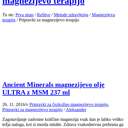
magnezijevo terapijo
Tu ste:
Prva stran
/
Rešitve
/
Metode zdravljenja
/
Magnezijeva
terapija
/
Pripravki za magnezijevo terapijo
Ancient Minerals magnezijevo olje
ULTRA z MSM 237 ml
26. 11. 2016
/
v
Pripravki za čezkožno magnezijevo terapijo
,
Pripravki za magnezijevo terapijo
/
Aleksander
Zagotavljanje zadostne količine magnezija vsak dan je lahko veliko
težja naloga, kot si morda mislite. Zdrava vsakodnevna prehrana ga