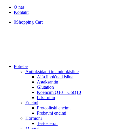
O nas
Kontakt
0
Shopping Cart
Potrebe
Antioksidanti in aminokisline
Alfa lipoična kislina
Astaksantin
Glutation
Koencim Q10 – CoQ10
L-karnitin
Encimi
Proteolitski encimi
Prebavni encimi
Hormoni
Testosteron
Minerali