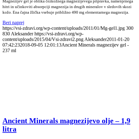
Magnezijev gel je oblika čezkožnega magnezijevega pripravka, namenjenega
hitri in učinkoviti absorpciji magnezija in drugih mineralov v sledovih skozi
kožo. Ena čajna žlička vsebuje približno 490 mg elementarnega magnezija.
Beri naprej
https://vsi-zdravi.org/wp-content/uploads/2011/01/Mg-gel1.jpg
300
830
Aleksander
https://vsi-zdravi.org/wp-
content/uploads/2015/04/Vsi-zdravi2.png
Aleksander
2011-01-20
07:42:23
2018-09-05 12:01:13
Ancient Minerals magnezijev gel -
237 ml
Ancient Minerals magnezijevo olje – 1,9
litra