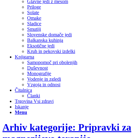
Glavne jedi z mesom
Priloge
Solate
Omake
Sladice
Smutiji
Slovenske domače jedi
Balkanska kuhinja
Eksotične jedi
Kruh in pekovski izdelki
Knjigarna
Samopomoč pri obolenjih
Duševnost
Monografije
Vodenje in zgledi
Vzgoja in odnosi
Čitalnica
Članki
Trgovina Vsi zdravi
Iskanje
Menu
Arhiv kategorije: Pripravki za