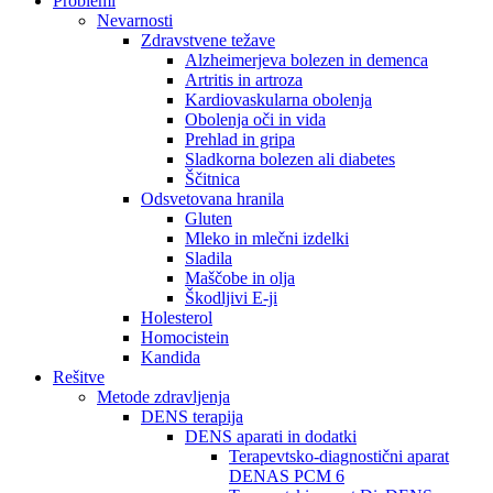
Problemi
Nevarnosti
Zdravstvene težave
Alzheimerjeva bolezen in demenca
Artritis in artroza
Kardiovaskularna obolenja
Obolenja oči in vida
Prehlad in gripa
Sladkorna bolezen ali diabetes
Ščitnica
Odsvetovana hranila
Gluten
Mleko in mlečni izdelki
Sladila
Maščobe in olja
Škodljivi E-ji
Holesterol
Homocistein
Kandida
Rešitve
Metode zdravljenja
DENS terapija
DENS aparati in dodatki
Terapevtsko-diagnostični aparat
DENAS PCM 6