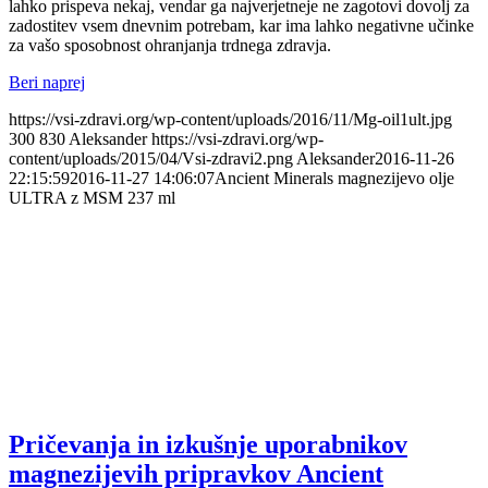
lahko prispeva nekaj, vendar ga najverjetneje ne zagotovi dovolj za
zadostitev vsem dnevnim potrebam, kar ima lahko negativne učinke
za vašo sposobnost ohranjanja trdnega zdravja.
Beri naprej
https://vsi-zdravi.org/wp-content/uploads/2016/11/Mg-oil1ult.jpg
300
830
Aleksander
https://vsi-zdravi.org/wp-
content/uploads/2015/04/Vsi-zdravi2.png
Aleksander
2016-11-26
22:15:59
2016-11-27 14:06:07
Ancient Minerals magnezijevo olje
ULTRA z MSM 237 ml
Pričevanja in izkušnje uporabnikov
magnezijevih pripravkov Ancient