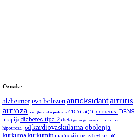
Oznake
artritis
antioksidant
alzheimerjeva bolezen
artroza
demenca
DENS
CBD
CoQ10
brezglutenska prehrana
diabetes tipa 2
terapija
dieta
golša
golšavost
hipertiroza
kardiovaskularna obolenja
jod
hipotiroza
kurkuma
kurkumin
magnezij
magnezijevi kosmiči