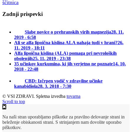
ščitnica
Zadnji prispevki
Slabe novice o prehranskih virih magnezija
28. 11.
2019 - 6:58
Ali se alfa lipoična kislina ALA nahaja tudi v hrani?
26.
11. 2019 - 18:11
Alfa lipoična kislina (ALA) pomaga pri nevroloških
obolenjih
25. 11. 2019 - 23:38
35 učinkov kurkumina, ki jih verjetno ne poznate
14. 10.
2018 - 22:48
CBD: Izčrpen vodič v zdravilne učinke
kanabidiola
28. 3. 2018 - 7:30
© VSI ZDRAVI. Spletna izvedba
tovarna
Scroll to top
Na naši stran uporabljamo piškotke za pravilno delovanje strani in
beleženje obiskanosti strani. S strinjanjem nam dovolite uporabo
piškotkov.