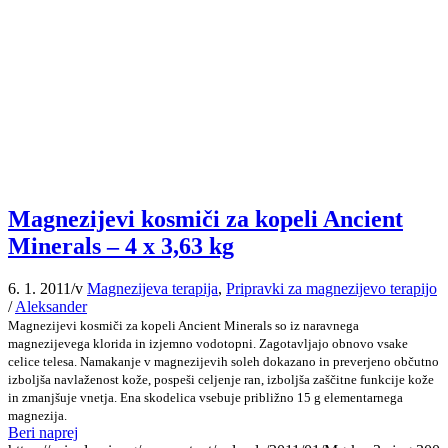
Magnezijevi kosmiči za kopeli Ancient
Minerals – 4 x 3,63 kg
6. 1. 2011
/
v
Magnezijeva terapija
,
Pripravki za magnezijevo terapijo
/
Aleksander
Magnezijevi kosmiči za kopeli Ancient Minerals so iz naravnega
magnezijevega klorida in izjemno vodotopni. Zagotavljajo obnovo vsake
celice telesa. Namakanje v magnezijevih soleh dokazano in preverjeno občutno
izboljša navlaženost kože, pospeši celjenje ran, izboljša zaščitne funkcije kože
in zmanjšuje vnetja. Ena skodelica vsebuje približno 15 g elementarnega
magnezija.
Beri naprej