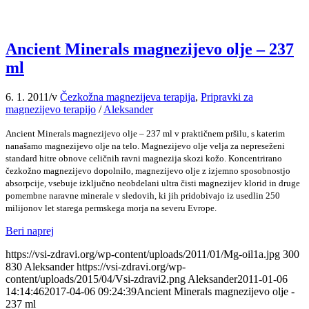
Ancient Minerals magnezijevo olje – 237
ml
6. 1. 2011
/
v
Čezkožna magnezijeva terapija
,
Pripravki za
magnezijevo terapijo
/
Aleksander
Ancient Minerals magnezijevo olje – 237 ml v praktičnem pršilu, s katerim
nanašamo magnezijevo olje na telo. Magnezijevo olje velja za nepreseženi
standard hitre obnove celičnih ravni magnezija skozi kožo. Koncentrirano
čezkožno magnezijevo dopolnilo, magnezijevo olje z izjemno sposobnostjo
absorpcije, vsebuje izključno neobdelani ultra čisti magnezijev klorid in druge
pomembne naravne minerale v sledovih, ki jih pridobivajo iz usedlin 250
milijonov let starega permskega morja na severu Evrope.
Beri naprej
https://vsi-zdravi.org/wp-content/uploads/2011/01/Mg-oil1a.jpg
300
830
Aleksander
https://vsi-zdravi.org/wp-
content/uploads/2015/04/Vsi-zdravi2.png
Aleksander
2011-01-06
14:14:46
2017-04-06 09:24:39
Ancient Minerals magnezijevo olje -
237 ml