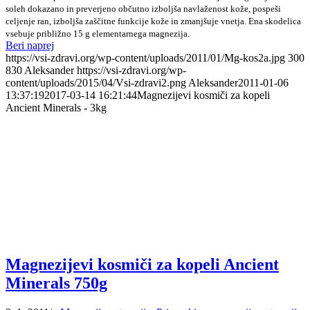
soleh dokazano in preverjeno občutno izboljša navlaženost kože, pospeši
celjenje ran, izboljša zaščitne funkcije kože in zmanjšuje vnetja. Ena skodelica
vsebuje približno 15 g elementarnega magnezija.
Beri naprej
https://vsi-zdravi.org/wp-content/uploads/2011/01/Mg-kos2a.jpg
300
830
Aleksander
https://vsi-zdravi.org/wp-
content/uploads/2015/04/Vsi-zdravi2.png
Aleksander
2011-01-06
13:37:19
2017-03-14 16:21:44
Magnezijevi kosmiči za kopeli
Ancient Minerals - 3kg
Magnezijevi kosmiči za kopeli Ancient
Minerals 750g