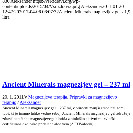
830
Aleksander
https://vsi-zdravi.org/wp-
content/uploads/2015/04/Vsi-zdravi2.png
Aleksander
2011-01-20
12:47:20
2017-04-06 08:07:32
Ancient Minerals magnezijev gel - 1,9
litra
Ancient Minerals magnezijev gel – 237 ml
20. 1. 2011
/
v
Magnezijeva terapija
,
Pripravki za magnezijevo
terapijo
/
Aleksander
Ancient Minerals magnezijev gel – 237 ml, v priročni manjši embalaži, torej
tubi, ki jo imamo lahko vedno seboj. Ancient Minerals magnezijev gel združuje
zdravilne učinke magnezijevega klorida z biološko aktivnimi izvlečki
certificirane ekološko pridelane aloe vera (ACTIValoe®).