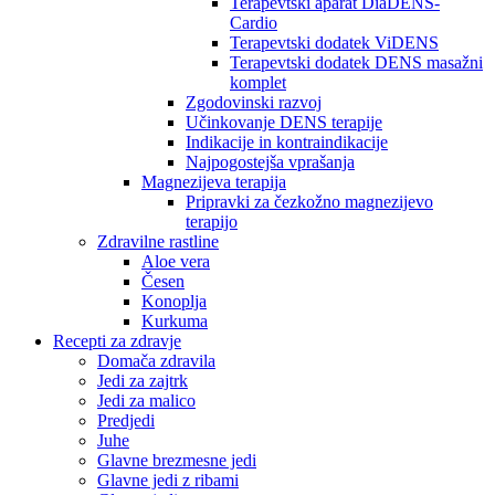
Terapevtski aparat DiaDENS-
Cardio
Terapevtski dodatek ViDENS
Terapevtski dodatek DENS masažni
komplet
Zgodovinski razvoj
Učinkovanje DENS terapije
Indikacije in kontraindikacije
Najpogostejša vprašanja
Magnezijeva terapija
Pripravki za čezkožno magnezijevo
terapijo
Zdravilne rastline
Aloe vera
Česen
Konoplja
Kurkuma
Recepti za zdravje
Domača zdravila
Jedi za zajtrk
Jedi za malico
Predjedi
Juhe
Glavne brezmesne jedi
Glavne jedi z ribami