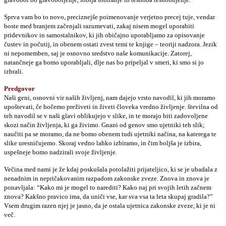
Sprva vam bo to novo, preciznejše poimenovanje verjetno precej tuje, vendar
boste med branjem začenjali razumevati, zakaj nisem mogel uporabiti
pridevnikov in samostalnikov, ki jih običajno uporabljamo za opisovanje
čustev in počutij, in obenem ostati zvest temi te knjige – teoriji nadzora. Jezik
ni nepomemben, saj je osnovno sredstvo naše komunikacije. Zatorej,
natančneje ga bomo uporabljali, dlje nas bo pripeljal v smeri, ki smo si jo
izbrali.
Predgovor
Naši geni, osnovni vir naših življenj, nam dajejo vrsto navodil, ki jih moramo
upoštevati, če hočemo preživeti in živeti človeka vredno življenje. številna od
teh navodil se v naši glavi oblikujejo v slike, in te morajo biti zadovoljene
skozi način življenja, ki ga živimo. Gnani od genov smo ujetniki teh slik;
naučiti pa se moramo, da ne bomo obenem tudi ujetniki načina, na katerega te
slike uresničujemo. Skoraj vedno lahko izbiramo, in čim boljša je izbira,
uspešneje bomo nadzirali svoje življenje.
Večina med nami je že kdaj poskušala potolažiti prijateljico, ki se je ubadala z
nenadnim in nepričakovanim razpadom zakonske zveze. Znova in znova je
ponavljala: “Kako mi je mogel to narediti? Kako naj pri svojih letih začnem
znova? Kakšno pravico ima, da uniči vse, kar sva vsa ta leta skupaj gradila?”
Vsem drugim razen njej je jasno, da je ostala ujetnica zakonske zveze, ki je ni
več.