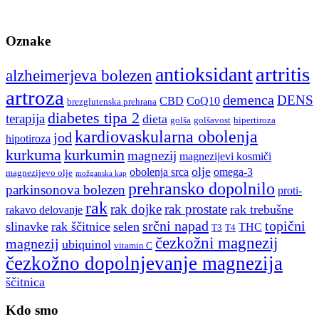
Oznake
artritis
antioksidant
alzheimerjeva bolezen
artroza
demenca
DENS
CBD
CoQ10
brezglutenska prehrana
diabetes tipa 2
terapija
dieta
golša
golšavost
hipertiroza
kardiovaskularna obolenja
jod
hipotiroza
kurkuma
kurkumin
magnezij
magnezijevi kosmiči
olje
obolenja srca
omega-3
magnezijevo olje
možganska kap
prehransko dopolnilo
parkinsonova bolezen
proti-
rak
rak dojke
rak prostate
rak trebušne
rakavo delovanje
srčni napad
topični
slinavke
rak ščitnice
selen
THC
T3
T4
čezkožni magnezij
magnezij
ubiquinol
vitamin C
čezkožno dopolnjevanje magnezija
ščitnica
Kdo smo