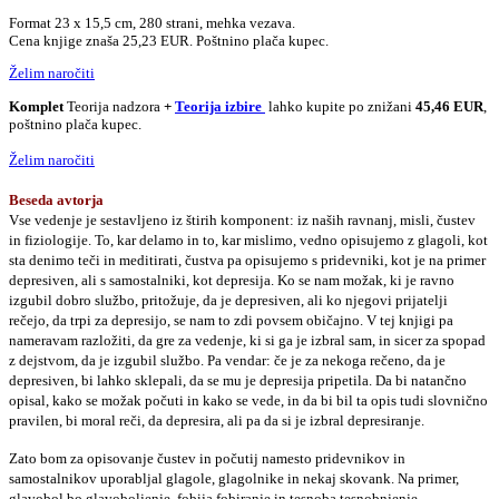
Format 23 x 15,5 cm, 280 strani, mehka vezava.
Cena knjige znaša 25,23 EUR. Poštnino plača kupec.
Želim naročiti
Komplet
Teorija nadzora
+
Teorija izbire
lahko kupite po znižani
45,46 EUR
,
poštnino plača kupec.
Želim naročiti
Beseda avtorja
Vse vedenje je sestavljeno iz štirih komponent: iz naših ravnanj, misli, čustev
in fiziologije. To, kar delamo in to, kar mislimo, vedno opisujemo z glagoli, kot
sta denimo teči in meditirati, čustva pa opisujemo s pridevniki, kot je na primer
depresiven, ali s samostalniki, kot depresija. Ko se nam možak, ki je ravno
izgubil dobro službo, pritožuje, da je depresiven, ali ko njegovi prijatelji
rečejo, da trpi za depresijo, se nam to zdi povsem običajno. V tej knjigi pa
nameravam razložiti, da gre za vedenje, ki si ga je izbral sam, in sicer za spopad
z dejstvom, da je izgubil službo. Pa vendar: če je za nekoga rečeno, da je
depresiven, bi lahko sklepali, da se mu je depresija pripetila. Da bi natančno
opisal, kako se možak počuti in kako se vede, in da bi bil ta opis tudi slovnično
pravilen, bi moral reči, da depresira, ali pa da si je izbral depresiranje.
Zato bom za opisovanje čustev in počutij namesto pridevnikov in
samostalnikov uporabljal glagole, glagolnike in nekaj skovank. Na primer,
glavobol bo glavoboljenje, fobija fobiranje in tesnoba tesnobnjenje.