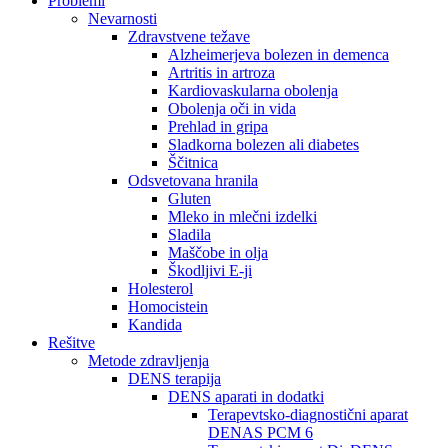
Problemi
Nevarnosti
Zdravstvene težave
Alzheimerjeva bolezen in demenca
Artritis in artroza
Kardiovaskularna obolenja
Obolenja oči in vida
Prehlad in gripa
Sladkorna bolezen ali diabetes
Ščitnica
Odsvetovana hranila
Gluten
Mleko in mlečni izdelki
Sladila
Maščobe in olja
Škodljivi E-ji
Holesterol
Homocistein
Kandida
Rešitve
Metode zdravljenja
DENS terapija
DENS aparati in dodatki
Terapevtsko-diagnostični aparat
DENAS PCM 6