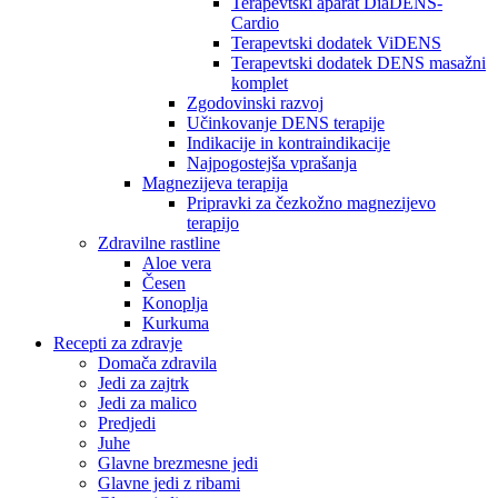
Terapevtski aparat DiaDENS-
Cardio
Terapevtski dodatek ViDENS
Terapevtski dodatek DENS masažni
komplet
Zgodovinski razvoj
Učinkovanje DENS terapije
Indikacije in kontraindikacije
Najpogostejša vprašanja
Magnezijeva terapija
Pripravki za čezkožno magnezijevo
terapijo
Zdravilne rastline
Aloe vera
Česen
Konoplja
Kurkuma
Recepti za zdravje
Domača zdravila
Jedi za zajtrk
Jedi za malico
Predjedi
Juhe
Glavne brezmesne jedi
Glavne jedi z ribami