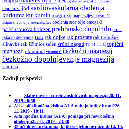
diabetes tipa 2
terapija
dieta
golša
golšavost
hipertiroza
kardiovaskularna obolenja
jod
hipotiroza
kurkuma
kurkumin
magnezij
magnezijevi kosmiči
olje
obolenja srca
omega-3
magnezijevo olje
možganska kap
prehransko dopolnilo
parkinsonova bolezen
proti-
rak
rak dojke
rak prostate
rak trebušne
rakavo delovanje
srčni napad
topični
slinavke
rak ščitnice
selen
THC
T3
T4
čezkožni magnezij
magnezij
ubiquinol
vitamin C
čezkožno dopolnjevanje magnezija
ščitnica
Zadnji prispevki
Slabe novice o prehranskih virih magnezija
28. 11.
2019 - 6:58
Ali se alfa lipoična kislina ALA nahaja tudi v hrani?
26.
11. 2019 - 18:11
Alfa lipoična kislina (ALA) pomaga pri nevroloških
obolenjih
25. 11. 2019 - 23:38
35 učinkov kurkumina, ki jih verjetno ne poznate
14. 10.