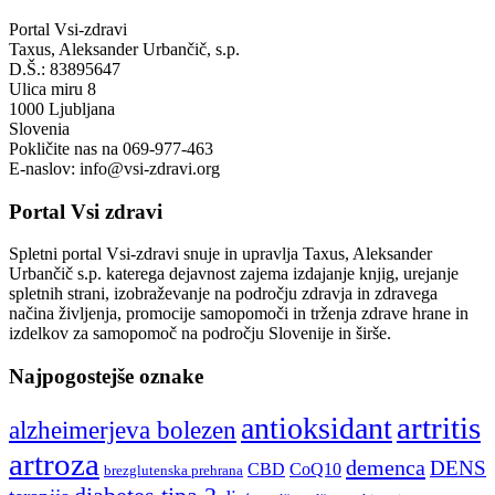
Portal Vsi-zdravi
Taxus, Aleksander Urbančič, s.p.
D.Š.: 83895647
Ulica miru 8
1000 Ljubljana
Slovenia
Pokličite nas na 069-977-463
E-naslov: info@vsi-zdravi.org
Portal Vsi zdravi
Spletni portal Vsi-zdravi snuje in upravlja Taxus, Aleksander
Urbančič s.p. katerega dejavnost zajema izdajanje knjig, urejanje
spletnih strani, izobraževanje na področju zdravja in zdravega
načina življenja, promocije samopomoči in trženja zdrave hrane in
izdelkov za samopomoč na področju Slovenije in širše.
Najpogostejše oznake
artritis
antioksidant
alzheimerjeva bolezen
artroza
demenca
DENS
CBD
CoQ10
brezglutenska prehrana