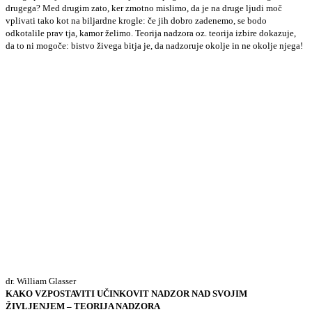
drugega? Med drugim zato, ker zmotno mislimo, da je na druge ljudi moč
vplivati tako kot na biljardne krogle: če jih dobro zadenemo, se bodo
odkotalile prav tja, kamor želimo. Teorija nadzora oz. teorija izbire dokazuje,
da to ni mogoče: bistvo živega bitja je, da nadzoruje okolje in ne okolje njega!
dr. William Glasser
KAKO VZPOSTAVITI UČINKOVIT NADZOR NAD SVOJIM
ŽIVLJENJEM – TEORIJA NADZORA