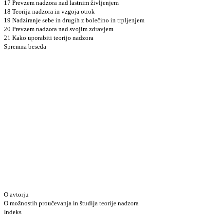
17 Prevzem nadzora nad lastnim življenjem
18 Teorija nadzora in vzgoja otrok
19 Nadziranje sebe in drugih z bolečino in trpljenjem
20 Prevzem nadzora nad svojim zdravjem
21 Kako uporabiti teorijo nadzora
Spremna beseda
O avtorju
O možnostih proučevanja in študija teorije nadzora
Indeks