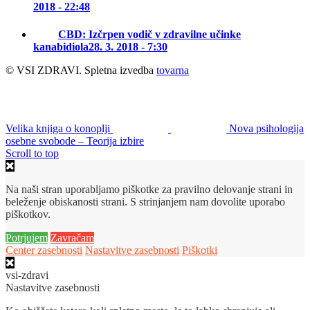
2018 - 22:48
CBD: Izčrpen vodič v zdravilne učinke
kanabidiola
28. 3. 2018 - 7:30
© VSI ZDRAVI. Spletna izvedba
tovarna
Velika knjiga o konoplji
Nova psihologija
osebne svobode – Teorija izbire
Scroll to top
Na naši stran uporabljamo piškotke za pravilno delovanje strani in
beleženje obiskanosti strani. S strinjanjem nam dovolite uporabo
piškotkov.
Potrjujem
Zavračam
Center zasebnosti
Nastavitve zasebnosti
Piškotki
vsi-zdravi
Nastavitve zasebnosti