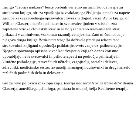
Knjigo “Teorija nadzora” boste prebrali verjetno na mah. Kot da ne gre za
strokovno knjigo, niti za vprašanja iz vsakdanjega življenja, ampak za napete
zgodbe kakega spretnega opisovalca človeških dogodivščin. Avtor knjige, dr.
William Glasser, ameriški psihiater in svetovalec ljudem v stiskah, zna
zapletene vzroke človeških stisk in še bolj zapleteno reševanje teh stisk
prikazati v zanimivem, vsakomur razumljivem jeziku. Zato ni čudno, da je
njegova druga knjiga
Realitetna terapija
doživela prodajni rekord med
strokovnimi knjigami s področja psihiatrije, svetovanja oz. psihoterapije.
Njegova spoznanja opisana v več kot dvajsetih knjigah danes koristno
uporabljajo ne le svetovalci in psihoterapevti na področju psihiatrije in
klinične psihologije, temveč tudi učitelji, vzgojitelji, socialni delavci,
zdravniki, medicinske sestre, ravnatelji, managerji, duhovniki in drugi na zelo
različnih področjih dela in delovanja.
Gre za prvo polovico iz sklopa knjig
Teorija nadzora/Teorija izbire
dr.Williama
Glasserja, ameriškega psihologa, psihiatra in utemeljitelja Realitetne terapije.