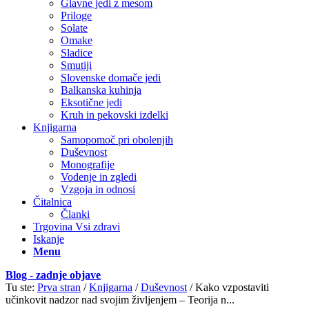
Glavne jedi z mesom
Priloge
Solate
Omake
Sladice
Smutiji
Slovenske domače jedi
Balkanska kuhinja
Eksotične jedi
Kruh in pekovski izdelki
Knjigarna
Samopomoč pri obolenjih
Duševnost
Monografije
Vodenje in zgledi
Vzgoja in odnosi
Čitalnica
Članki
Trgovina Vsi zdravi
Iskanje
Menu
Blog - zadnje objave
Tu ste:
Prva stran
/
Knjigarna
/
Duševnost
/
Kako vzpostaviti
učinkovit nadzor nad svojim življenjem – Teorija n...