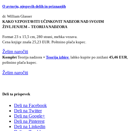
O avtorju, njegovih delih in priznanjih
dr. William Glasser
KAKO VZPOSTAVITI UČINKOVIT NADZOR NAD SVOJIM
ŽIVLJENJEM – TEORIJA NADZORA
Format 23 x 15,5 cm, 280 strani, mehka vezava.
Cena knjige znaša 25,23 EUR. Poštnino plača kupec.
Želim naročiti
Komplet
Teorija nadzora
+
Teorija izbire
lahko kupite po znižani
45,46 EUR
,
poštnino plača kupec.
Želim naročiti
Deli ta prispevek
Deli na Facebook
Deli na Twitter
Deli na Google+
Deli na Pinterest
Deli na Linkedin