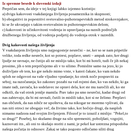
Iz spremne besede k slovenski izdaji
Prepričan sem, da ideje v tej knjigi lahko izjemno koristijo:
a) dvigu kakovosti vsakdanjega življenja posameznika in skupnosti;
b) obogatitvi in popestritvi svetovalno-psihoterapevtskih metod strokovnjakov,
ki se že ukvarjajo s takim svetovalnim in psihoterapevtskim delom;
c) kakovosti in učinkovitosti vodenja in upravljanja na raznih področjih
družbenega življenja, od vodenja podjetij do vodenja otrok v razredih.
Dvig kakovosti našega življenja
V vsakdanjem življenju smo najpogosteje nesrečni – ne, ker so se nam pripetile
velike, toda redke nesreče, kot so potresi, poplave, smrti – ampak zato, ker drugi
ljudje ne ravnajo, ne čutijo ali ne mislijo tako, kot bi mi hoteli, tudi če jih nekaj
prosimo, jih o tem prepričujemo ali v to silimo. Pomislite samo na jezo, ki jo
doživljate ob tem, ko gre nekdo mimo vrste, v kateri čakate, ko vam nekdo
sploh ne odgovori na vaše vljudno vprašanje, ko otrok noče pospraviti za
seboj; na razočaranja, ko zakonec pozabi na vaš rojstni dan, ko vas nekdo, ki ga
imate radi, zavrača, ko sodelavec ne opravi dela, kot ste mu naročili ali, ko ste
odkrili, da vaš otrok jemlje mamila. Prav tako pa smo nesrečni, kadar drugi od
nas zahtevajo, da bi mi ravnali, čutili in mislili tako, kot si ne želimo. Preplavi
nas občutek, da nas nihče ne upošteva, da na nikogar ne moremo vplivati, da
nas niti otroci ne ubogajo več, da živimo tako, kot hočejo drugi, da nasploh
nimamo nadzora nad svojim življenjem. Filozof je to izrazil z mislijo: “Pekel,to
so drugi!” Posebej, ko skušamo druge na silo spremeniti, poboljšati, vzgojiti,
kaznovati itn., ali oni to skušajo storiti z nami, je pekel kar ustrezna prispodoba
našega počutja in odnosov. Zakaj se tako pogosto odločamo siliti drug