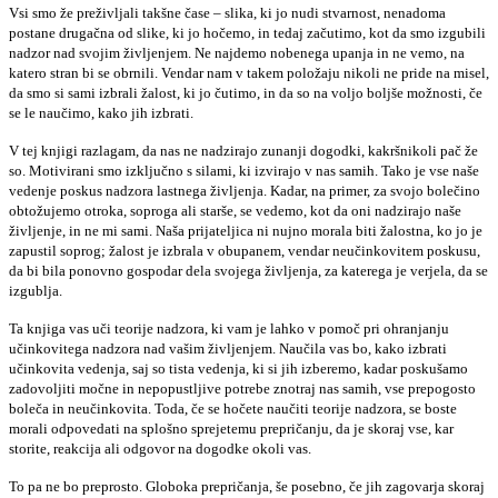
Vsi smo že preživljali takšne čase – slika, ki jo nudi stvarnost, nenadoma
postane drugačna od slike, ki jo hočemo, in tedaj začutimo, kot da smo izgubili
nadzor nad svojim življenjem. Ne najdemo nobenega upanja in ne vemo, na
katero stran bi se obrnili. Vendar nam v takem položaju nikoli ne pride na misel,
da smo si sami izbrali žalost, ki jo čutimo, in da so na voljo boljše možnosti, če
se le naučimo, kako jih izbrati.
V tej knjigi razlagam, da nas ne nadzirajo zunanji dogodki, kakršnikoli pač že
so. Motivirani smo izključno s silami, ki izvirajo v nas samih. Tako je vse naše
vedenje poskus nadzora lastnega življenja. Kadar, na primer, za svojo bolečino
obtožujemo otroka, soproga ali starše, se vedemo, kot da oni nadzirajo naše
življenje, in ne mi sami. Naša prijateljica ni nujno morala biti žalostna, ko jo je
zapustil soprog; žalost je izbrala v obupanem, vendar neučinkovitem poskusu,
da bi bila ponovno gospodar dela svojega življenja, za katerega je verjela, da se
izgublja.
Ta knjiga vas uči teorije nadzora, ki vam je lahko v pomoč pri ohranjanju
učinkovitega nadzora nad vašim življenjem. Naučila vas bo, kako izbrati
učinkovita vedenja, saj so tista vedenja, ki si jih izberemo, kadar poskušamo
zadovoljiti močne in nepopustljive potrebe znotraj nas samih, vse prepogosto
boleča in neučinkovita. Toda, če se hočete naučiti teorije nadzora, se boste
morali odpovedati na splošno sprejetemu prepričanju, da je skoraj vse, kar
storite, reakcija ali odgovor na dogodke okoli vas.
To pa ne bo preprosto. Globoka prepričanja, še posebno, če jih zagovarja skoraj