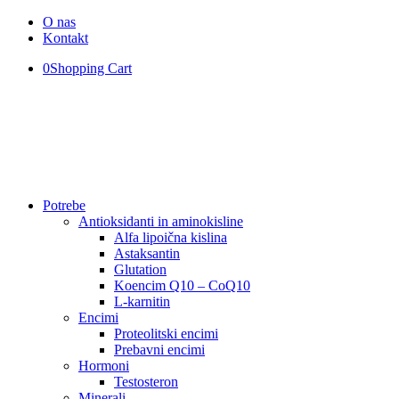
O nas
Kontakt
0
Shopping Cart
Potrebe
Antioksidanti in aminokisline
Alfa lipoična kislina
Astaksantin
Glutation
Koencim Q10 – CoQ10
L-karnitin
Encimi
Proteolitski encimi
Prebavni encimi
Hormoni
Testosteron
Minerali