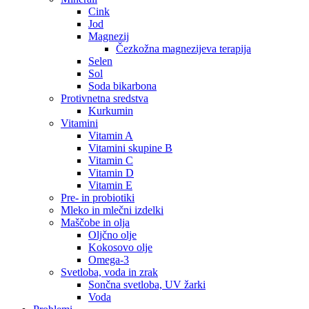
Cink
Jod
Magnezij
Čezkožna magnezijeva terapija
Selen
Sol
Soda bikarbona
Protivnetna sredstva
Kurkumin
Vitamini
Vitamin A
Vitamini skupine B
Vitamin C
Vitamin D
Vitamin E
Pre- in probiotiki
Mleko in mlečni izdelki
Maščobe in olja
Oljčno olje
Kokosovo olje
Omega-3
Svetloba, voda in zrak
Sončna svetloba, UV žarki
Voda