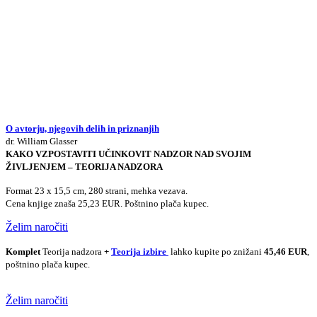
O avtorju, njegovih delih in priznanjih
dr. William Glasser
KAKO VZPOSTAVITI UČINKOVIT NADZOR NAD SVOJIM
ŽIVLJENJEM – TEORIJA NADZORA
Format 23 x 15,5 cm, 280 strani, mehka vezava.
Cena knjige znaša 25,23 EUR. Poštnino plača kupec.
Želim naročiti
Komplet
Teorija nadzora
+
Teorija izbire
lahko kupite po znižani
45,46 EUR
,
poštnino plača kupec.
Želim naročiti