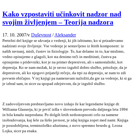
Kako vzpostaviti učinkovit nadzor nad
svojim življenjem – Teorija nadzora
17. 10. 2007
/
v
Duševnost
/
Aleksander
Pretežni del knjige se ukvarja z vedenji, ki jih izbiramo, ko si prizadevamo
nadzirati svoje življenje. Vse vedenje je sestavljeno iz štirih komponent: iz
naših ravnanj, misli, čustev in fiziologije. To, kar delamo in to, kar mislimo,
vedno opisujemo z glagoli, kot sta denimo teči in meditirati, čustva pa
opisujemo s pridevniki, kot je na primer depresiven, ali s samostalniki, kot
depresija. Ko se nam možak, ki je ravno izgubil dobro službo, pritožuje, da je
depresiven, ali ko njegovi prijatelji rečejo, da trpi za depresijo, se nam to zdi
povsem običajno. V tej knjigi pa nameravam razložiti,da gre za vedenje, ki si ga
je izbral sam, in sicer za spopad zdejstvom, da je izgubil službo.
Z zadovoljstvom predstavljamo novo izdajo že kar legendarne knjige dr.
Williama Glasserja, ki je prvič izšla v slovenskem prevodu daljnega leta 1994
in bila kmalu razprodana. Po dolgih letih nedostopnosti celo za namene
izobraževanja, kaj šele za širšo javnost, je zdaj knjiga zopet med nami. Knjiga
je posodobljena, terminološko ažurirana, z novo spremno besedo g. Leona
Lojka, sicer pa enaka.