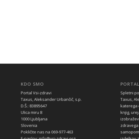
KDO SMO
PORTAL
Portal Vsi-zdravi
Spletni po
Taxus, Aleksander Urbančič, s.p.
Taxus, Al
D.Š.: 83895647
katerega 
Ulica miru 8
knjig, ure
1000 Ljubljana
izobražev
Slovenia
zdravega 
Pokličite nas na 069-977-463
samopomoč
E-naslov: info@vsi-zdravi.org
izdelkov