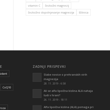
vitamin C
čezkožni magnezij
čezkožno dopolnjevanje magnezija
ščitnica
E
ZADNJI PRISPEVKI
sidant
Slabe novice o prehranskih virih
magnezija
28. 11. 2019 - 6:58
CoQ10
Ali se alfa lipoična kislina ALA nahaja
tudi v hrani?
26. 11. 2019 - 18:11
Alfa lipoična kislina (ALA) pomaga pri
iroza