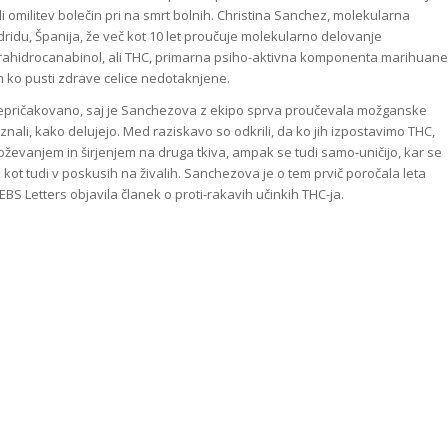
i omilitev bolečin pri na smrt bolnih. Christina Sanchez, molekularna
ridu, Španija, že več kot 10 let proučuje molekularno delovanje
tetrahidrocanabinol, ali THC, primarna psiho-aktivna komponenta marihuane
 ko pusti zdrave celice nedotaknjene.
n nepričakovano, saj je Sanchezova z ekipo sprva proučevala možganske
nali, kako delujejo. Med raziskavo so odkrili, da ko jih izpostavimo THC,
ževanjem in širjenjem na druga tkiva, ampak se tudi samo-uničijo, kar se
h kot tudi v poskusih na živalih. Sanchezova je o tem prvič poročala leta
FEBS Letters objavila članek o proti-rakavih učinkih THC-ja.