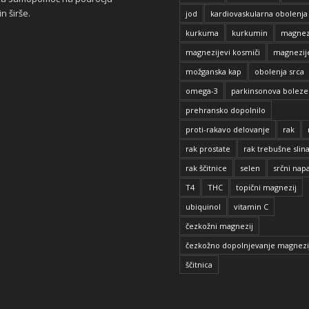
n širše.
jod
kardiovaskularna obolenja
kurkuma
kurkumin
magnez
magnezijevi kosmiči
magnezij
možganska kap
obolenja srca
omega-3
parkinsonova bolez
prehransko dopolnilo
proti-rakavo delovanje
rak
rak prostate
rak trebušne slin
rak ščitnice
selen
srčni nap
T4
THC
topični magnezij
ubiquinol
vitamin C
čezkožni magnezij
čezkožno dopolnjevanje magnezi
ščitnica