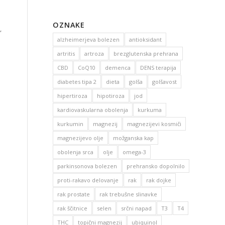
OZNAKE
,
alzheimerjeva bolezen
antioksidant
artritis
artroza
brezglutenska prehrana
CBD
CoQ10
demenca
DENS terapija
diabetes tipa 2
dieta
golša
golšavost
hipertiroza
hipotiroza
jod
kardiovaskularna obolenja
kurkuma
kurkumin
magnezij
magnezijevi kosmiči
magnezijevo olje
možganska kap
obolenja srca
olje
omega-3
parkinsonova bolezen
prehransko dopolnilo
proti-rakavo delovanje
rak
rak dojke
rak prostate
rak trebušne slinavke
rak ščitnice
selen
srčni napad
T3
T4
THC
topični magnezij
ubiquinol