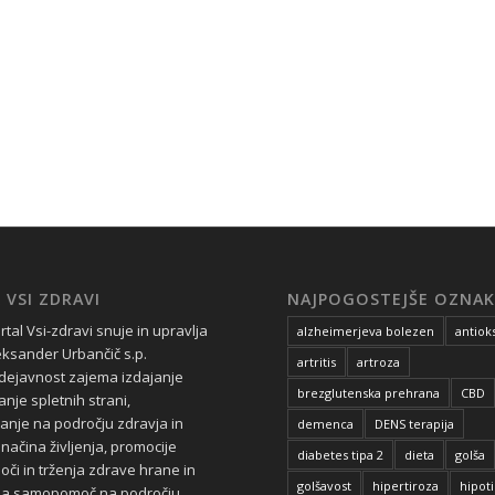
 VSI ZDRAVI
NAJPOGOSTEJŠE OZNAK
rtal Vsi-zdravi snuje in upravlja
alzheimerjeva bolezen
antiok
eksander Urbančič s.p.
artritis
artroza
dejavnost zajema izdajanje
brezglutenska prehrana
CBD
janje spletnih strani,
anje na področju zdravja in
demenca
DENS terapija
načina življenja, promocije
diabetes tipa 2
dieta
golša
i in trženja zdrave hrane in
golšavost
hipertiroza
hipot
 za samopomoč na področju