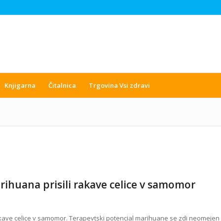
Knjigarna
Čitalnica
Trgovina Vsi zdravi
arihuana prisili rakave celice v samomor
 rakave celice v samomor. Terapevtski potencial marihuane se zdi neomejen