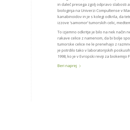
in daleč presega zgolj odpravo slabosti al
biologinja na Univerzi Compultense v Mad
kanabinoidov in je s kolegi odkrila, da 
izzove ‘samomor’ tumorskih celic, medtem
To izjemno odkritje je bilo na nek nači
rakave celice z namenom, da bi bolje spoz
tumorske celice ne le prenehajo z razmno
je potrdilo tako v laboratorijskih poskusi
1998, ko je v Evropski reviji za biokemijo 
Beri naprej