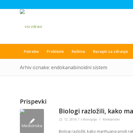
Potrebe
Problemi
Rešitve
Recepti za zdravje
Arhiv oznake: endokanabinoidni sistem
Prispevki
Biologi razložili, kako m
/
/
22. 12. 2016
v
Konoplja
Aleksander
Biologi razložili, kako marihuana prisili