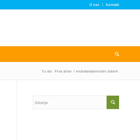
O nas
Kontakt
Tu ste:
Prva stran
/
endokanabinoidni sistem