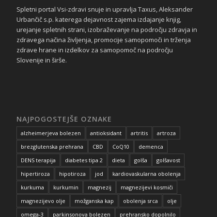
Spletni portal Vsi-zdravi snuje in upravlja Taxus, Aleksander
Urbančič s.p. katerega dejavnost zajema izdajanje knjig,
urejanje spletnih strani, izobraževanje na področju zdravja in
zdravega načina življenja, promocije samopomoči in trženja
zdrave hrane in izdelkov za samopomoč na področju
Slovenije in širše.
NAJPOGOSTEJŠE OZNAKE
alzheimerjeva bolezen
antioksidant
artritis
artroza
brezglutenska prehrana
CBD
CoQ10
demenca
DENS terapija
diabetes tipa 2
dieta
golša
golšavost
hipertiroza
hipotiroza
jod
kardiovaskularna obolenja
kurkuma
kurkumin
magnezij
magnezijevi kosmiči
magnezijevo olje
možganska kap
obolenja srca
olje
omega-3
parkinsonova bolezen
prehransko dopolnilo