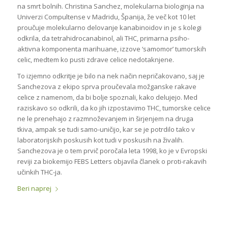
na smrt bolnih. Christina Sanchez, molekularna biologinja na
Univerzi Compultense v Madridu, Španija, že več kot 10 let
proučuje molekularno delovanje kanabinoidov in je s kolegi
odkrila, da tetrahidrocanabinol, ali THC, primarna psiho-
aktivna komponenta marihuane, izzove ‘samomor’ tumorskih
celic, medtem ko pusti zdrave celice nedotaknjene.
To izjemno odkritje je bilo na nek način nepričakovano, saj je
Sanchezova z ekipo sprva proučevala možganske rakave
celice z namenom, da bi bolje spoznali, kako delujejo. Med
raziskavo so odkrili, da ko jih izpostavimo THC, tumorske celice
ne le prenehajo z razmnoževanjem in širjenjem na druga
tkiva, ampak se tudi samo-uničijo, kar se je potrdilo tako v
laboratorijskih poskusih kot tudi v poskusih na živalih.
Sanchezova je o tem prvič poročala leta 1998, ko je v Evropski
reviji za biokemijo FEBS Letters objavila članek o proti-rakavih
učinkih THC-ja.
Beri naprej