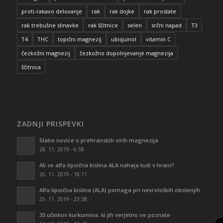
proti-rakavo delovanje
rak
rak dojke
rak prostate
rak trebušne slinavke
rak ščitnice
selen
srčni napad
T3
T4
THC
topični magnezij
ubiquinol
vitamin C
čezkožni magnezij
čezkožno dopolnjevanje magnezija
ščitnica
ZADNJI PRISPEVKI
Slabe novice o prehranskih virih magnezija
28. 11. 2019 - 6:58
Ali se alfa lipoična kislina ALA nahaja tudi v hrani?
26. 11. 2019 - 18:11
Alfa lipoična kislina (ALA) pomaga pri nevroloških obolenjih
25. 11. 2019 - 23:38
35 učinkov kurkumina, ki jih verjetno ne poznate