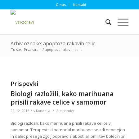
O nas
Kontakt
Arhiv oznake: apoptoza rakavih celic
Tu ste:
Prva stran
/
apoptoza rakavih celic
Prispevki
Biologi razložili, kako marihuana
prisili rakave celice v samomor
/
/
22. 12. 2016
v
Konoplja
Aleksander
Biologi razložili, kako marihuana prisili rakave celice v
samomor. Terapevtski potencial marihuane se zdi neomejen
in daleč presega zgolj odpravo slabosti ali omilitev bolečin pri