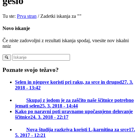
geslo
Tu ste:
Prva stran
/
Zadetki iskanja za ""
Novo iskanje
Če niste zadovoljni z rezultati iskanja spodaj, vnesite nov iskalni
nniz
Poznate svojo težavo?
Selen in njegove koristi pri raku, za srce in drugod
27. 3.
2018 - 13:42
Skupaj z jodom je za zaščito naše ščitnice potrebno
jemati selen
25. 3. 2018 - 14:44
Kako po naravni poti uravnamo upočasnjeno delovanje
ščitnice
24. 3. 2018 - 22:17
Nova študija razkriva koristi L-karnitina za srce
17.
5. 2017 - 12:21