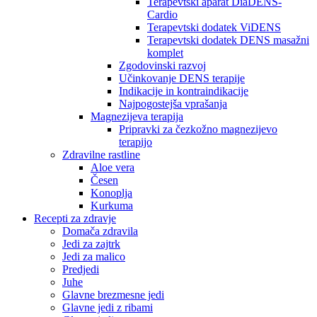
Terapevtski aparat DiaDENS-
Cardio
Terapevtski dodatek ViDENS
Terapevtski dodatek DENS masažni
komplet
Zgodovinski razvoj
Učinkovanje DENS terapije
Indikacije in kontraindikacije
Najpogostejša vprašanja
Magnezijeva terapija
Pripravki za čezkožno magnezijevo
terapijo
Zdravilne rastline
Aloe vera
Česen
Konoplja
Kurkuma
Recepti za zdravje
Domača zdravila
Jedi za zajtrk
Jedi za malico
Predjedi
Juhe
Glavne brezmesne jedi
Glavne jedi z ribami