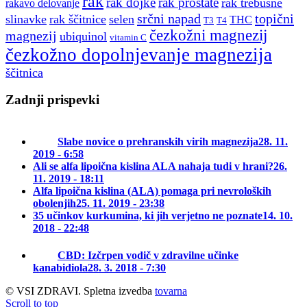
rak
rak dojke
rak prostate
rak trebušne
rakavo delovanje
srčni napad
topični
slinavke
rak ščitnice
selen
THC
T3
T4
čezkožni magnezij
magnezij
ubiquinol
vitamin C
čezkožno dopolnjevanje magnezija
ščitnica
Zadnji prispevki
Slabe novice o prehranskih virih magnezija
28. 11.
2019 - 6:58
Ali se alfa lipoična kislina ALA nahaja tudi v hrani?
26.
11. 2019 - 18:11
Alfa lipoična kislina (ALA) pomaga pri nevroloških
obolenjih
25. 11. 2019 - 23:38
35 učinkov kurkumina, ki jih verjetno ne poznate
14. 10.
2018 - 22:48
CBD: Izčrpen vodič v zdravilne učinke
kanabidiola
28. 3. 2018 - 7:30
© VSI ZDRAVI. Spletna izvedba
tovarna
Scroll to top