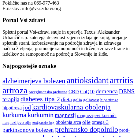
Pokličite nas na 069-977-463
E-naslov: info@vsi-zdravi.org
Portal Vsi zdravi
Spletni portal Vsi-zdravi snuje in upravlja Taxus, Aleksander
Urbančič s.p. katerega dejavnost zajema izdajanje knjig, urejanje
spletnih strani, izobraževanje na področju zdravja in zdravega
načina življenja, promocije samopomoči in trženja zdrave hrane in
izdelkov za samopomoč na področju Slovenije in širše.
Najpogostejše oznake
artritis
antioksidant
alzheimerjeva bolezen
artroza
demenca
DENS
CBD
CoQ10
brezglutenska prehrana
diabetes tipa 2
terapija
dieta
golša
golšavost
hipertiroza
kardiovaskularna obolenja
jod
hipotiroza
kurkuma
kurkumin
magnezij
magnezijevi kosmiči
olje
obolenja srca
omega-3
magnezijevo olje
možganska kap
prehransko dopolnilo
parkinsonova bolezen
proti-