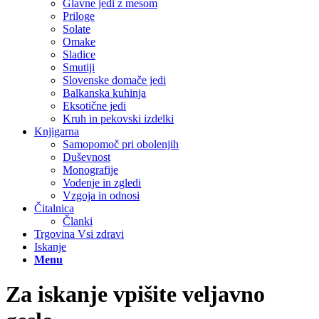
Glavne jedi z mesom
Priloge
Solate
Omake
Sladice
Smutiji
Slovenske domače jedi
Balkanska kuhinja
Eksotične jedi
Kruh in pekovski izdelki
Knjigarna
Samopomoč pri obolenjih
Duševnost
Monografije
Vodenje in zgledi
Vzgoja in odnosi
Čitalnica
Članki
Trgovina Vsi zdravi
Iskanje
Menu
Za iskanje vpišite veljavno