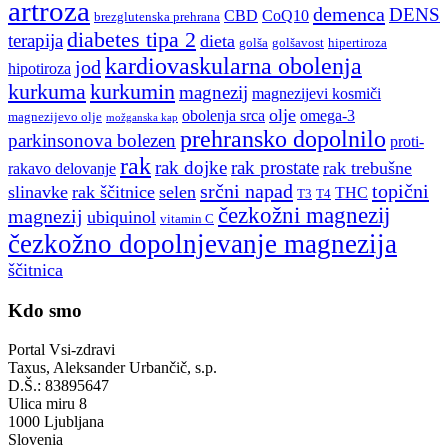
artroza
demenca
DENS
CBD
CoQ10
brezglutenska prehrana
diabetes tipa 2
terapija
dieta
golša
golšavost
hipertiroza
kardiovaskularna obolenja
jod
hipotiroza
kurkuma
kurkumin
magnezij
magnezijevi kosmiči
olje
obolenja srca
omega-3
magnezijevo olje
možganska kap
prehransko dopolnilo
parkinsonova bolezen
proti-
rak
rak dojke
rak prostate
rak trebušne
rakavo delovanje
srčni napad
topični
slinavke
rak ščitnice
selen
THC
T3
T4
čezkožni magnezij
magnezij
ubiquinol
vitamin C
čezkožno dopolnjevanje magnezija
ščitnica
Kdo smo
Portal Vsi-zdravi
Taxus, Aleksander Urbančič, s.p.
D.Š.: 83895647
Ulica miru 8
1000 Ljubljana
Slovenia