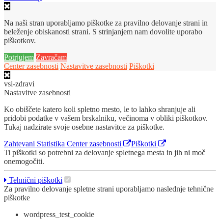
Na naši stran uporabljamo piškotke za pravilno delovanje strani in
beleženje obiskanosti strani. S strinjanjem nam dovolite uporabo
piškotkov.
Potrjujem
Zavračam
Center zasebnosti
Nastavitve zasebnosti
Piškotki
vsi-zdravi
Nastavitve zasebnosti
Ko obiščete katero koli spletno mesto, le to lahko shranjuje ali
pridobi podatke v vašem brskalniku, večinoma v obliki piškotkov.
Tukaj nadzirate svoje osebne nastavitce za piškotke.
Zahtevani
Statistika
Center zasebnosti
Piškotki
Ti piškotki so potrebni za delovanje spletnega mesta in jih ni moč
onemogočiti.
Tehnični piškotki
Za pravilno delovanje spletne strani uporabljamo naslednje tehnične
piškotke
wordpress_test_cookie