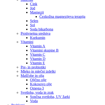
Cink
Jod
Magnezij
Čezkožna magnezijeva terapija
Selen
Sol
Soda bikarbona
Protivnetna sredstva
Kurkumin
Vitamini
Vitamin A
Vitamini skupine B
Vitamin C
Vitamin D
Vitamin E
Pre- in probiotiki
Mleko in mlečni izdelki
Maščobe in olja
Oljčno olje
Kokosovo olje
Omega-3
Svetloba, voda in zrak
Sončna svetloba, UV žarki
Voda