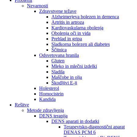
Problemi
Nevarnosti
Zdravstvene težave
Alzheimerjeva bolezen in demenca
Artritis in artroza
Kardiovaskularna obolenja
Obolenja oči in vida
Prehlad in gripa
Sladkorna bolezen ali diabetes
Ščitnica
Odsvetovana hranila
Gluten
Mleko in mlečni izdelki
Sladila
Maščobe in olja
Škodljivi E-ji
Holesterol
Homocistein
Kandida
Rešitve
Metode zdravljenja
DENS terapija
DENS aparati in dodatki
Terapevtsko-diagnostični aparat
DENAS PCM 6