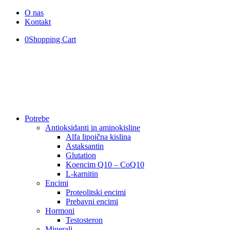
O nas
Kontakt
0
Shopping Cart
Potrebe
Antioksidanti in aminokisline
Alfa lipoična kislina
Astaksantin
Glutation
Koencim Q10 – CoQ10
L-karnitin
Encimi
Proteolitski encimi
Prebavni encimi
Hormoni
Testosteron
Minerali