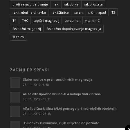
proti-rakavo delovanje
rak
rak dojke
rak prostate
rak trebušne slinavke
rak ščitnice
selen
srčni napad
T3
T4
THC
topični magnezij
ubiquinol
vitamin C
čezkožni magnezij
čezkožno dopolnjevanje magnezija
ščitnica
ZADNJI PRISPEVKI
Slabe novice o prehranskih virih magnezija
28. 11. 2019 - 6:58
Ali se alfa lipoična kislina ALA nahaja tudi v hrani?
26. 11. 2019 - 18:11
Alfa lipoična kislina (ALA) pomaga pri nevroloških obolenjih
25. 11. 2019 - 23:38
35 učinkov kurkumina, ki jih verjetno ne poznate
14. 10. 2018 - 22:48