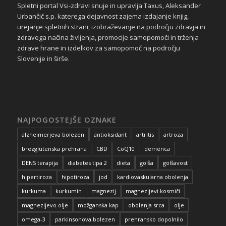
Spletni portal Vsi-zdravi snuje in upravlja Taxus, Aleksander
Urbančič s.p. katerega dejavnost zajema izdajanje knjig,
urejanje spletnih strani, izobraževanje na področju zdravja in
zdravega načina življenja, promocije samopomoči in trženja
zdrave hrane in izdelkov za samopomoč na področju
Slovenije in širše.
NAJPOGOSTEJŠE OZNAKE
alzheimerjeva bolezen
antioksidant
artritis
artroza
brezglutenska prehrana
CBD
CoQ10
demenca
DENS terapija
diabetes tipa 2
dieta
golša
golšavost
hipertiroza
hipotiroza
jod
kardiovaskularna obolenja
kurkuma
kurkumin
magnezij
magnezijevi kosmiči
magnezijevo olje
možganska kap
obolenja srca
olje
omega-3
parkinsonova bolezen
prehransko dopolnilo