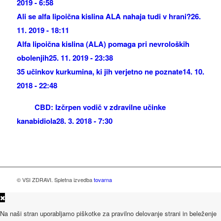
2019 - 6:58
Ali se alfa lipoična kislina ALA nahaja tudi v hrani?
26.
11. 2019 - 18:11
Alfa lipoična kislina (ALA) pomaga pri nevroloških
obolenjih
25. 11. 2019 - 23:38
35 učinkov kurkumina, ki jih verjetno ne poznate
14. 10.
2018 - 22:48
CBD: Izčrpen vodič v zdravilne učinke
kanabidiola
28. 3. 2018 - 7:30
© VSI ZDRAVI. Spletna izvedba
tovarna
Na naši stran uporabljamo piškotke za pravilno delovanje strani in beleženje