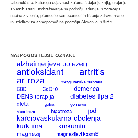
Urbančič s.p. katerega dejavnost zajema izdajanje knjig, urejanje
spletnih strani, izobraževanje na področju zdravja in zdravega
načina življenja, promocije samopomoči in trženja zdrave hrane
in izdelkov za samopomoč na področju Slovenije in širše.
NAJPOGOSTEJŠE OZNAKE
alzheimerjeva bolezen
artritis
antioksidant
artroza
brezglutenska prehrana
demenca
CBD
CoQ10
diabetes tipa 2
DENS terapija
dieta
golša
golšavost
jod
hipotiroza
hipertiroza
kardiovaskularna obolenja
kurkuma
kurkumin
magnezij
magnezijevi kosmiči