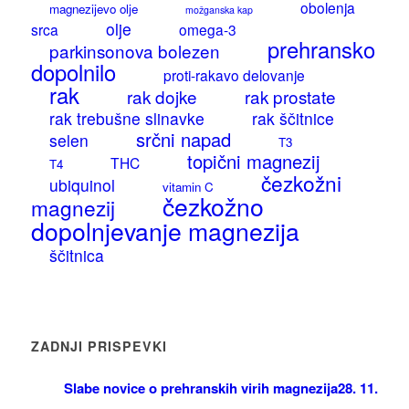
obolenja
magnezijevo olje
možganska kap
olje
srca
omega-3
prehransko
parkinsonova bolezen
dopolnilo
proti-rakavo delovanje
rak
rak dojke
rak prostate
rak trebušne slinavke
rak ščitnice
srčni napad
selen
T3
topični magnezij
THC
T4
čezkožni
ubiquinol
vitamin C
čezkožno
magnezij
dopolnjevanje magnezija
ščitnica
ZADNJI PRISPEVKI
Slabe novice o prehranskih virih magnezija
28. 11.